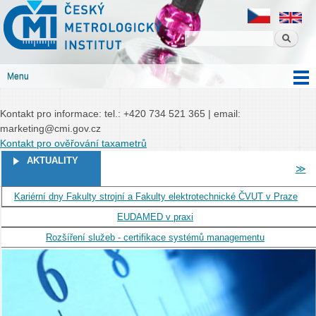
Český
Přejít k
Český metrologický institut
metrologický
hlavnímu
institut
obsahu
Menu
Hlavní menu
Kontakt pro informace: tel.: +420 734 521 365 | email:
marketing@cmi.gov.cz
Kontakt pro ověřování taxametrů
STRÁNKY
AKTUALITY
≫
Kariérní dny Fakulty strojní a Fakulty elektrotechnické ČVUT v Praze
EUDAMED v praxi
Rozšíření služeb - certifikace systémů managementu