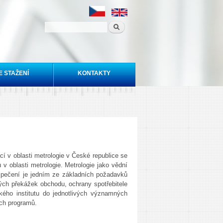
E STAŽENÍ
KONTAKTY
í v oblasti metrologie v České republice se
 oblasti metrologie. Metrologie jako vědní
ezpečení je jedním ze základních požadavků
ých překážek obchodu, ochrany spotřebitele
kého institutu do jednotlivých významných
ých programů.