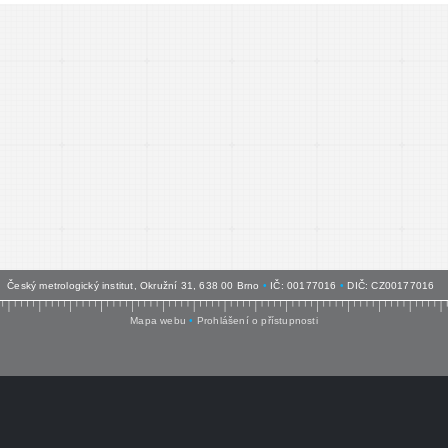
Český metrologický institut, Okružní 31, 638 00 Brno
•
IČ: 00177016
•
DIČ: CZ00177016
Mapa webu
•
Prohlášení o přístupnosti