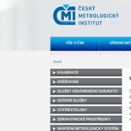
Český
metrologický
institut
Hlavní menu
VŠE O ČMI
ÚŘEDNÍ DE
Domů
Jste zde
KALIBRACE
OVĚŘOVÁNÍ
SLUŽBY OZNÁMENÉHO SUBJEKTU
Č
OSTATNÍ SLUŽBY
STÁTNÍ ETALONY
v
ZDRAVOTNICKÉ PROSTŘEDKY
NÁRODNÍ METROLOGICKÝ SYSTÉM