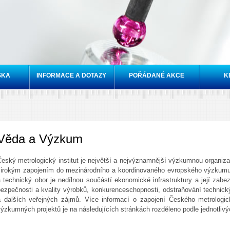
Přejít k
hlavnímu
obsahu
SKA
INFORMACE A DOTAZY
POŘÁDANÉ AKCE
K
Věda a Výzkum
eský metrologický institut je největší a nejvýznamnější výzkumnou organizac
širokým zapojením do mezinárodního a koordinovaného evropského výzkumu v
a technický obor je nedílnou součástí ekonomické infrastruktury a její zab
bezpečnosti a kvality výrobků, konkurenceschopnosti, odstraňování technick
a dalších veřejných zájmů. Více informací o zapojení Českého metrologic
ýzkumných projektů je na následujících stránkách rozděleno podle jednotliv