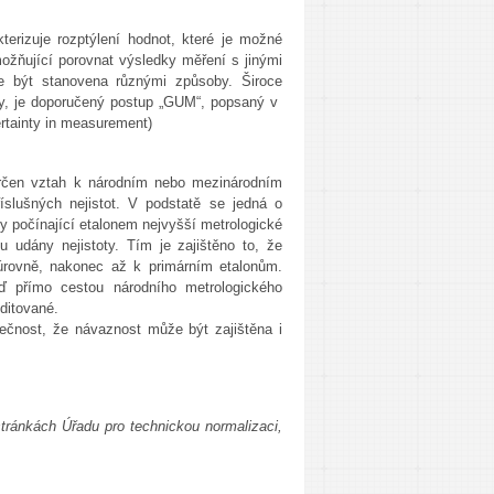
terizuje rozptýlení hodnot, které je možné
umožňující porovnat výsledky měření s jinými
že být stanovena různými způsoby. Široce
ny, je doporučený postup „GUM“, popsaný v
ertainty in measurement)
 určen vztah k národním nebo mezinárodním
íslušných nejistot. V podstatě se jedná o
y počínající etalonem nejvyšší metrologické
u udány nejistoty. Tím je zajištěno to, že
úrovně, nakonec až k primárním etalonům.
ď přímo cestou národního metrologického
editované.
čnost, že návaznost může být zajištěna i
tránkách Úřadu pro technickou normalizaci,