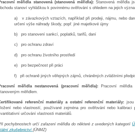
Pracovní měřidla stanovená (stanovená měřidla):
Stanovená měřidla jso
obchodu stanoví vyhláškou k povinnému ověřování s ohledem na jejich význ
a) v závazkových vztazích, například při prodeji, nájmu, nebo daro
určení výše náhrady škody, popř. jiné majetkové újmy
b) pro stanovení sankcí, poplatků, tarifů, daní
c) pro ochranu zdraví
d) pro ochranu životního prostředí
e) pro bezpečnost při práci
f) při ochraně jiných věřejných zájmů, chráněných zvláštními předp
Pracovní měřidla nestanovená (pracovní měřidla):
Pracovní měřidla j
stanoveným měřidlem.
Certifikované referenční materiály a ostatní referenční materiály:
jsou 
složení nebo vlastností, používané zejména pro ověřování nebo kalibraci 
vantitativní určování vlastnosti materiálů.
Při pochybnostech určí zařazení měřidla do některé z uvedených kategorií
Ú
státní zkušebnictví
(ÚNMZ)