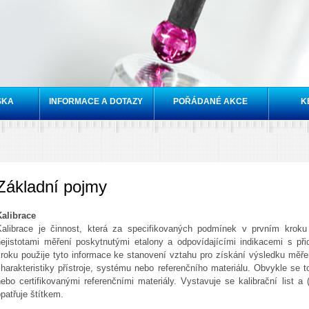
Přejít k
hlavnímu
obsahu
SKA
INFORMACE A DOTAZY
POŘÁDANÉ AKCE
K
Základní pojmy
Kalibrace
Kalibrace je činnost, která
za specifikovaných podmínek v prvním kroku 
nejistotami měření poskytnutými etalony a odpovídajícími indikacemi s př
kroku použije tyto informace ke stanovení vztahu pro získání výsledku měřen
charakteristiky přístroje, systému nebo referenčního materiálu. Obvykle se
ebo certifikovanými referenčními materiály. Vystavuje se kalibrační list a 
patřuje štítkem.