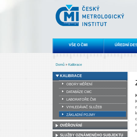
Český
metrologický
institut
Hlavní menu
VŠE O ČMI
ÚŘEDNÍ DE
Domů
»
Kalibrace
Jste zde
KALIBRACE
OBORY MĚŘENÍ
DATABÁZE CMC
LABORATOŘE ČMI
VYHLEDÁVAČ SLUŽEB
ZÁKLADNÍ POJMY
n
OVĚŘOVÁNÍ
o
SLUŽBY OZNÁMENÉHO SUBJEKTU