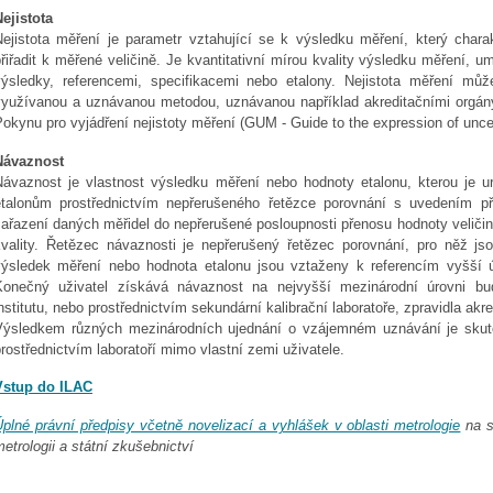
ejistota
Nejistota měření je parametr vztahující se k výsledku měření, který charak
řiřadit k měřené veličině. Je kvantitativní mírou kvality výsledku měření, 
výsledky, referencemi, specifikacemi nebo etalony. Nejistota měření mů
využívanou a uznávanou metodou, uznávanou například akreditačními orgá
okynu pro vyjádření nejistoty měření (GUM - Guide to the expression of unc
Návaznost
Návaznost je vlastnost výsledku měření nebo hodnoty etalonu, kterou je
etalonům prostřednictvím nepřerušeného řetězce porovnání s uvedením př
zařazení daných měřidel do nepřerušené posloupnosti přenosu hodnoty veličin
kvality. Řetězec návaznosti je nepřerušený řetězec porovnání, pro něž jso
výsledek měření nebo hodnota etalonu jsou vztaženy k referencím vyšší 
Konečný uživatel získává návaznost na nejvyšší mezinárodní úrovni bu
nstitutu, nebo prostřednictvím sekundární kalibrační laboratoře, zpravidla akr
Výsledkem různých mezinárodních ujednání o vzájemném uznávání je skute
rostřednictvím laboratoří mimo vlastní zemi uživatele.
Vstup do ILAC
plné právní předpisy včetně novelizací a vyhlášek v oblasti metrologie
na s
etrologii a státní zkušebnictví