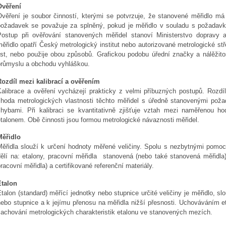
Ověření
Ověření je soubor činností, kterými se potvrzuje, že stanovené měřidlo má
požadavek se považuje za splněný, pokud je měřidlo v souladu s požada
Postup při ověřování stanovených měřidel stanoví Ministerstvo dopravy
měřidlo opatří Český metrologický institut nebo autorizované metrologické s
list, nebo použije obou způsobů. Grafickou podobu úřední značky a nálěžitos
průmyslu a obchodu vyhláškou.
Rozdíl mezi kalibrací a ověřením
Kalibrace a ověření vycházejí prakticky z velmi příbuzných postupů. Rozd
shoda metrologických vlastnosti těchto měřidel s úředně stanovenými po
chybami. Při kalibraci se kvantitativně zjišťuje vztah mezi naměřenou 
talonem. Obě činnosti jsou formou metrologické návaznosti měřidel.
Měřidlo
Měřidla slouží k určení hodnoty měřené veličiny. Spolu s nezbytnými pomoc
dělí na: etalony, pracovní měřidla stanovená (nebo také stanovená měřidla
racovní měřidla) a certifikované referenční materiály.
Etalon
talon (standard) měřící jednotky nebo stupnice určité veličiny je měřidlo, sl
nebo stupnice a k jejímu přenosu na měřidla nižší přesnosti. Uchováváním e
zachování metrologických charakteristik etalonu ve stanovených mezích.