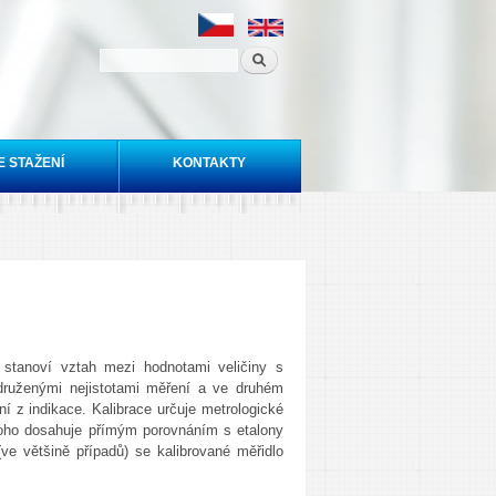
E STAŽENÍ
KONTAKTY
stanoví vztah mezi hodnotami veličiny s
idruženými nejistotami měření a ve druhém
í z indikace. Kalibrace určuje metrologické
 toho dosahuje přímým porovnáním s etalony
(ve většině případů) se kalibrované měřidlo