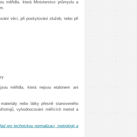
u měřidla, která Ministerstvo průmyslu a
am.
vání věci, při poskytování služeb, nebo při
isy
sou měřidla, která nejsou etalonem ani
materiály nebo látky přesně stanoveného
přístrojů, vyhodnocování měřících metod a
řad pro technickou normalizaci, metrologii a