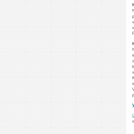
N
p
P
i
p
Ú
m