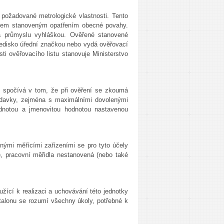
 požadované metrologické vlastnosti. Tento
vkem stanoveným opatřením obecné povahy.
 a průmyslu vyhláškou. Ověřené stanovené
tředisko úřední značkou nebo vydá ověřovací
ti ověřovacího listu stanovuje Ministerstvo
íl spočívá v tom, že při ověření se zkoumá
žadavky, zejména s maximálními dovolenými
hodnotou a jmenovitou hodnotou nastavenou
nými měřícími zařízeními se pro tyto účely
), pracovní měřidla nestanovená (nebo také
oužící k realizaci a uchovávání této jednotky
talonu se rozumí všechny úkoly, potřebné k