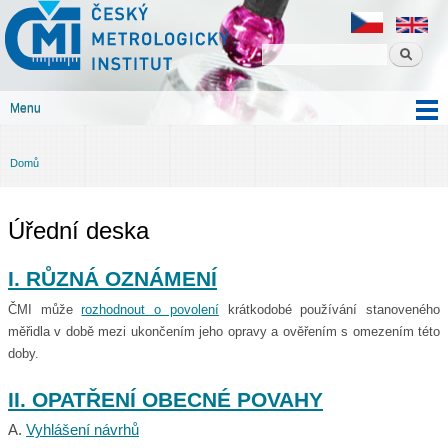
Český
Přejít k
metrologický
hlavnímu
institut
obsahu
Menu
Hlavní menu
Domů
Jste zde
Úřední deska
I. RŮZNÁ OZNÁMENÍ
ČMI může
rozhodnout o povolení
krátkodobé používání stanoveného
měřidla v době mezi ukončením jeho opravy a ověřením s omezením této
doby.
II. OPATŘENÍ OBECNÉ POVAHY
A.
Vyhlášení návrhů