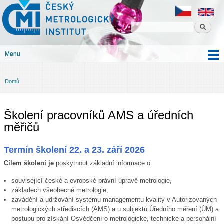
Český
Přejít k
metrologický
hlavnímu
institut
obsahu
Menu
Hlavní menu
Domů
Jste zde
Školení pracovníků AMS a úředních
měřičů
Termín školení 22. a 23. září 2026
Cílem školení je
poskytnout základní informace o:
související české a evropské právní úpravě metrologie,
základech všeobecné metrologie,
zavádění a udržování systému managementu kvality v Autorizovaných
metrologických střediscích (AMS) a u subjektů Úředního měření (ÚM) a
postupu pro získání Osvědčení o metrologické, technické a personální