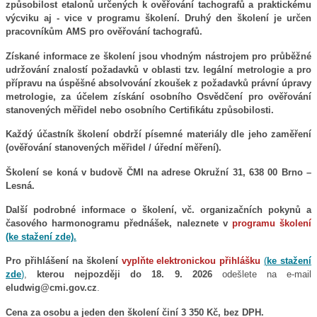
způsobilost etalonů určených k ověřování tachografů a praktickému
výcviku aj - vice v programu školení. Druhý den školení je určen
pracovníkům AMS pro ověřování tachografů.
Získané informace ze školení jsou vhodným nástrojem pro průběžné
udržování znalostí požadavků v oblasti tzv. legální metrologie a pro
přípravu na úspěšné absolvování zkoušek z požadavků právní úpravy
metrologie, za účelem získání osobního Osvědčení pro ověřování
stanovených měřidel nebo osobního Certifikátu způsobilosti.
Každý účastník školení obdrží písemné materiály dle jeho zaměření
(ověřování stanovených měřidel / úřední měření).
Školení se koná v budově ČMI na adrese Okružní 31, 638 00 Brno –
Lesná.
Další podrobné informace o školení, vč. organizačních pokynů a
časového harmonogramu přednášek, naleznete v
programu školení
(ke stažení zde)
.
Pro přihlášení na školení
vyplňte elektronickou přihlášku
(
ke stažení
zde
)
,
kterou nejpozději do
18. 9. 2026
odešlete na e-mail
eludwig@cmi.gov.cz
.
Cena za osobu a jeden den školení činí 3 350 Kč, bez DPH.