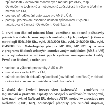
způsobilosti k ověřování stanovených měřidel pro AMS, resp.
Osvědčení o technické a metrologické způsobilosti k výkonu úředního
měření pro ÚM,
postupu při udělování autorizace pro AMS a ÚM,
postupu pro získání osobního dokladu způsobilosti k výkonu
autorizované činnosti (Osvědčení, Certifikát) aj.
1. první den školení (obecná část) - zaměřeno na obecné požadavky
právních a dalších souvisejících metrologických předpisů (zákon o
metrologii 505/1990 Sb., vyhl. 262/2000 Sb., vyhl. 345/2000 Sb., vyhl.
264/2000 Sb., Metrologický předpis MP 002, MP 020 aj. – vice
v programu školení) určených autorizovaným subjektům (AMS a ÚM)
a na vybudování a udržení jejich systému managementu kvality.
První den školení je určen pro:
vedoucí a výkonné pracovníky AMS a ÚM,
manažery kvality AMS a ÚM,
držitele osobních dokladů způsobilosti (osvědčení, certifikátů) v oblasti
ověřování stanovených měřidel a úředního měření.
2. druhý den školení (pouze obor tachografy) – zaměřeno na
legislativní a praktické aspekty související s ověřováním tachografů,
jako např. výklad Nařízení EU, dohoda AETR, metodiky a postupy pro
ověřování (OOP, MP), související předpisy pro silniční dopravu,