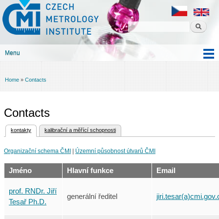
Czech
Skip to
metrology
main
institute
content
Menu
Main menu
Home
»
Contacts
You are here
Contacts
(active tab)
kontakty
kalibrační a měřící schopnosti
Primary tabs
Organizační schema ČMI
|
Územní působnost útvarů ČMI
Jméno
Hlavní funkce
Email
prof. RNDr. Jiří
generální ředitel
jiri.tesar(a)cmi.gov.
Tesař Ph.D.