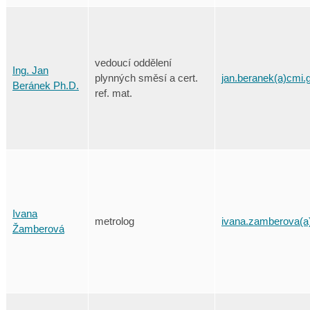
vedoucí oddělení
Ing. Jan
plynných směsí a cert.
jan.beranek(a)cmi.
Beránek Ph.D.
ref. mat.
Ivana
metrolog
ivana.zamberova(a
Žamberová