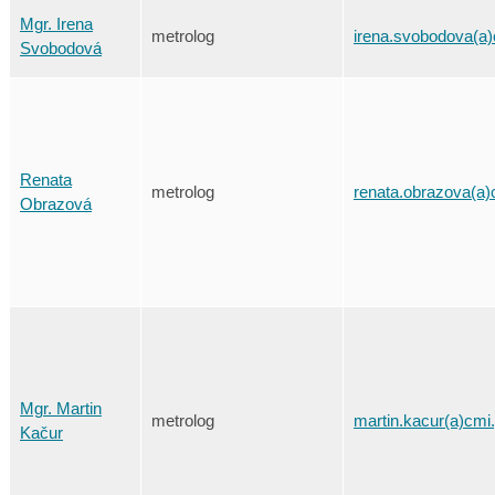
Mgr. Irena
metrolog
irena.svobodova(a)
Svobodová
Renata
metrolog
renata.obrazova(a)
Obrazová
Mgr. Martin
metrolog
martin.kacur(a)cmi
Kačur