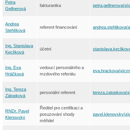
Petra
fakturantka
petra.gellnerova(a)
Gellnerová
Andrea
referent financování
andrea.stehlikova(
Stehlíková
Ing. Stanislava
účetní
stanislava.keclikov
Keclíková
Ing. Eva
vedoucí personálního a
eva.hrackova(a)cm
Hráčková
mzdového referátu
Ing. Tereza
personální referent
tereza.zatopkova(a
Zátopková
Ředitel pro certifikaci a
RNDr. Pavel
posuzování shody
pavel.klenovsky(a)
Klenovský
měřidel