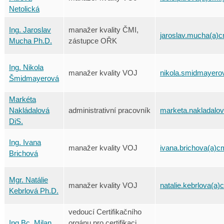
Netolická
Ing. Jaroslav
manažer kvality ČMI,
jaroslav.mucha(a)c
Mucha Ph.D.
zástupce OŘK
Ing. Nikola
manažer kvality VOJ
nikola.smidmayero
Šmidmayerová
Markéta
Nakládalová
administrativní pracovník
marketa.nakladalov
DiS.
Ing. Ivana
manažer kvality VOJ
ivana.brichova(a)c
Brichová
Mgr. Natálie
manažer kvality VOJ
natalie.kebrlova(a)
Kebrlová Ph.D.
vedoucí Certifikačního
Ing.Bc. Milan
orgánu pro certifikaci