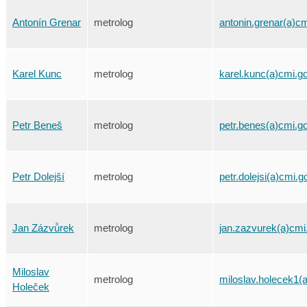
Antonín Grenar
metrolog
antonin.grenar(a)c
Karel Kunc
metrolog
karel.kunc(a)cmi.g
Petr Beneš
metrolog
petr.benes(a)cmi.g
Petr Dolejší
metrolog
petr.dolejsi(a)cmi.g
Jan Zázvůrek
metrolog
jan.zazvurek(a)cmi
Miloslav
metrolog
miloslav.holecek1(
Holeček