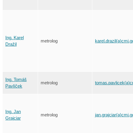
Ing. Karel
metrolog
karel.drazil(a)cmi.g
Dražil
Ing. Tomáš
metrolog
tomas.pavlicek(a)c
Pavlíček
Ing. Jan
metrolog
jan.grajciar(a)cmi.g
Grajciar