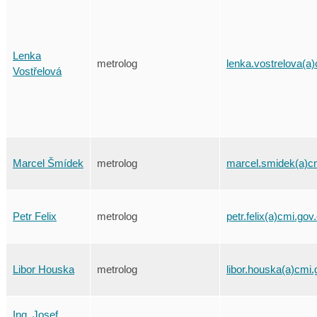
Lenka
metrolog
lenka.vostrelova(a
Vostřelová
Marcel Šmídek
metrolog
marcel.smidek(a)c
Petr Felix
metrolog
petr.felix(a)cmi.gov
Libor Houska
metrolog
libor.houska(a)cmi.
Ing. Josef