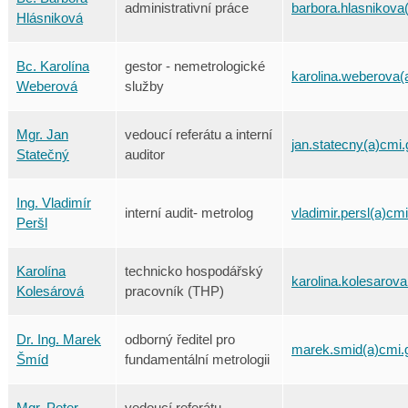
administrativní práce
barbora.hlasnikova
Hlásniková
Bc. Karolína
gestor - nemetrologické
karolina.weberova(
Weberová
služby
Mgr. Jan
vedoucí referátu a interní
jan.statecny(a)cmi.
Statečný
auditor
Ing. Vladimír
interní audit- metrolog
vladimir.persl(a)cm
Peršl
Karolína
technicko hospodářský
karolina.kolesarov
Kolesárová
pracovník (THP)
Dr. Ing. Marek
odborný ředitel pro
marek.smid(a)cmi.
Šmíd
fundamentální metrologii
Mgr. Peter
vedoucí referátu