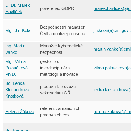
DI Dr. Marek
pověřenec GDPR
marek.havlicek(a)c
Havlíček
Bezpečnostní manažer
Mgr. Jiří Kolář
jiri.kolar(a)cmi.gov.
ČMI a dohlížející osoba
Ing. Martin
Manažer kybernetické
martin.vanko(a)cmi
Vaňko
bezpečnosti
Mgr. Vilma
gestor pro
Poloučková
interdisciplinární
vilma.polouckova(a
Ph.D.
metrologii a inovace
Bc. Lenka
pracovník provozu
Klecandrová
lenka.klecandrova(
sekretariátu GŘ
Knotková
referent zahraničních
Helena Žáková
helena.zakova(a)cm
pracovních cest
Bc. Barbora