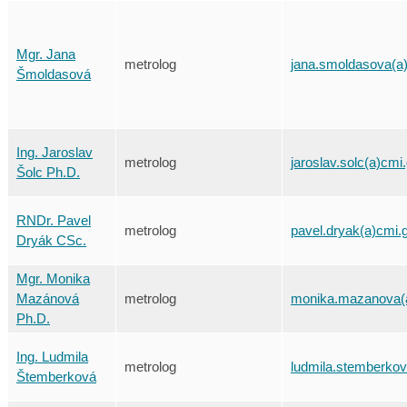
Mgr. Jana
metrolog
jana.smoldasova(a
Šmoldasová
Ing. Jaroslav
metrolog
jaroslav.solc(a)cmi
Šolc Ph.D.
RNDr. Pavel
metrolog
pavel.dryak(a)cmi.
Dryák CSc.
Mgr. Monika
Mazánová
metrolog
monika.mazanova(a
Ph.D.
Ing. Ludmila
metrolog
ludmila.stemberkov
Štemberková