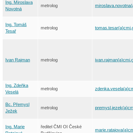
Ing. Miroslava
metrolog
miroslava.novotna(
Novotná
Ing. Tomáš
metrolog
tomas.tesar(a)cmi.
Tesař
Ivan Rajman
metrolog
ivan.rajman(a)cmi.
Ing. Zdeňka
metrolog
zdenka.vesela(a)cm
Veselá
Bc. Přemysl
metrolog
premysl.jezek(a)cm
Ježek
Ing. Marie
ředitel ČMI OI České
marie.ratajova(a)c