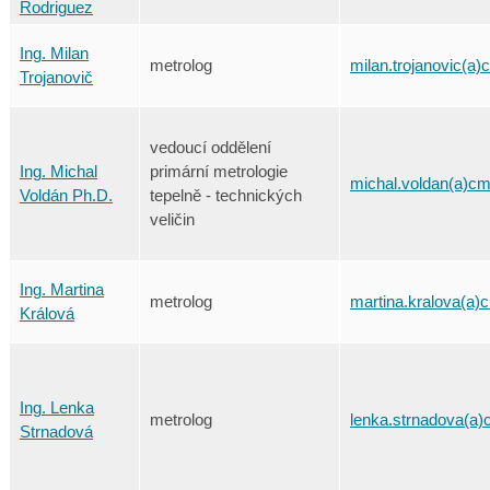
Rodriguez
Ing. Milan
metrolog
milan.trojanovic(a)
Trojanovič
vedoucí oddělení
Ing. Michal
primární metrologie
michal.voldan(a)cm
Voldán Ph.D.
tepelně - technických
veličin
Ing. Martina
metrolog
martina.kralova(a)
Králová
Ing. Lenka
metrolog
lenka.strnadova(a)
Strnadová