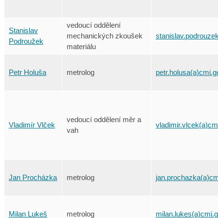
vedoucí oddělení
Stanislav
mechanických zkoušek
stanislav.podrouze
Podroužek
materiálu
Petr Holuša
metrolog
petr.holusa(a)cmi.g
vedoucí oddělení měr a
Vladimír Vlček
vladimir.vlcek(a)cm
vah
Jan Procházka
metrolog
jan.prochazka(a)cm
Milan Lukeš
metrolog
milan.lukes(a)cmi.