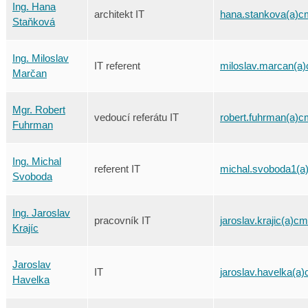
Ing. Hana
architekt IT
hana.stankova(a)c
Staňková
Ing. Miloslav
IT referent
miloslav.marcan(a)
Marčan
Mgr. Robert
vedoucí referátu IT
robert.fuhrman(a)c
Fuhrman
Ing. Michal
referent IT
michal.svoboda1(a
Svoboda
Ing. Jaroslav
pracovník IT
jaroslav.krajic(a)cm
Krajíc
Jaroslav
IT
jaroslav.havelka(a)
Havelka