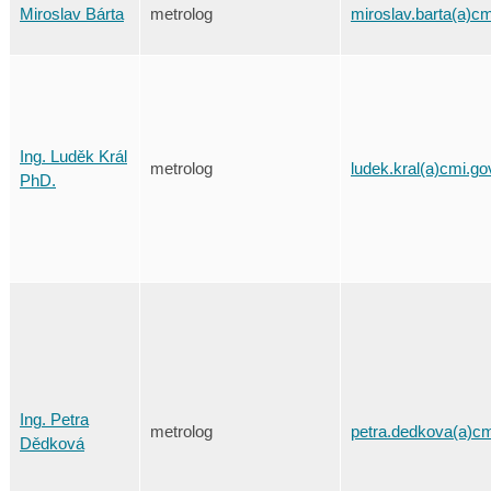
Miroslav Bárta
metrolog
miroslav.barta(a)cm
Ing. Luděk Král
metrolog
ludek.kral(a)cmi.go
PhD.
Ing. Petra
metrolog
petra.dedkova(a)cm
Dědková