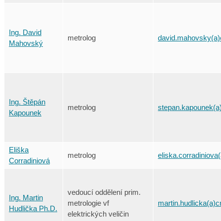
Ing. David
metrolog
david.mahovsky(a)
Mahovský
Ing. Štěpán
metrolog
stepan.kapounek(a
Kapounek
Eliška
metrolog
eliska.corradiniova
Corradiniová
vedoucí oddělení prim.
Ing. Martin
metrologie vf
martin.hudlicka(a)c
Hudlička Ph.D.
elektrických veličin