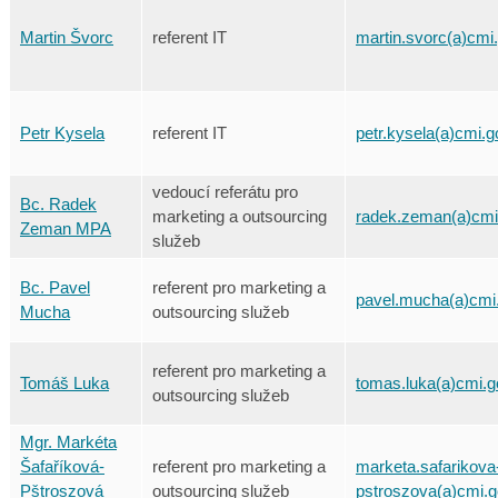
Martin Švorc
referent IT
martin.svorc(a)cmi
Petr Kysela
referent IT
petr.kysela(a)cmi.g
vedoucí referátu pro
Bc. Radek
marketing a outsourcing
radek.zeman(a)cmi
Zeman MPA
služeb
Bc. Pavel
referent pro marketing a
pavel.mucha(a)cmi
Mucha
outsourcing služeb
referent pro marketing a
Tomáš Luka
tomas.luka(a)cmi.g
outsourcing služeb
Mgr. Markéta
Šafaříková-
referent pro marketing a
marketa.safarikova
Pštroszová
outsourcing služeb
pstroszova(a)cmi.g