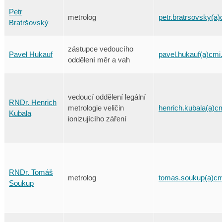
Petr
metrolog
petr.bratrsovsky(a)
Bratršovský
zástupce vedoucího
Pavel Hukauf
pavel.hukauf(a)cmi
oddělení měr a vah
vedoucí oddělení legální
RNDr. Henrich
metrologie veličin
henrich.kubala(a)c
Kubala
ionizujícího záření
RNDr. Tomáš
metrolog
tomas.soukup(a)cm
Soukup