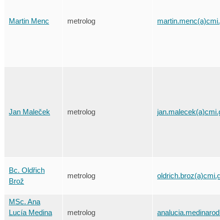
Martin Menc
metrolog
martin.menc(a)cmi
Jan Maleček
metrolog
jan.malecek(a)cmi.
Bc. Oldřich
metrolog
oldrich.broz(a)cmi.
Brož
MSc. Ana
Lucía Medina
metrolog
analucia.medinarod