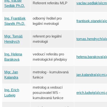
Ing. Václav
Referent referátu MLP
vaclav.sedlak(a)cm
Sedlák Ph.D.
Ing. František
odborný ředitel pro
frantisek.stanek(a)
Staněk Ph.D.
legální metrologii
Mgr. Tomáš
referent pro legální
tomas.hendrych(a)
Hendrych
metrologii
Ing. Helena
vedoucí referátu pro
helena.barakova(a)
Baráková
metrologické předpisy
Mgr. Jan
metrolog - kumulovaná
jan.kalandra(a)cmi.
Kalandra
funkce
metrolog a vedoucí
Ing. Erich
posuzovatel MS -
erich.ludwig(a)cmi.
Ludwig
kumulovaná funkce