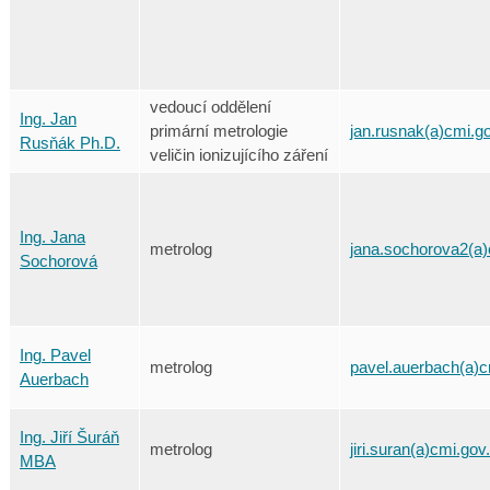
vedoucí oddělení
Ing. Jan
primární metrologie
jan.rusnak(a)cmi.g
Rusňák Ph.D.
veličin ionizujícího záření
Ing. Jana
metrolog
jana.sochorova2(a)
Sochorová
Ing. Pavel
metrolog
pavel.auerbach(a)c
Auerbach
Ing. Jiří Šuráň
metrolog
jiri.suran(a)cmi.gov
MBA