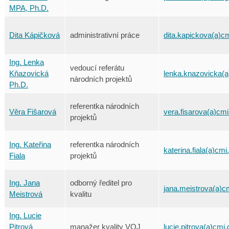
MPA, Ph.D.
Dita Kápičková
administrativní práce
dita.kapickova(a)c
Ing. Lenka
vedoucí referátu
Kňazovická
lenka.knazovicka(a
národních projektů
Ph.D.
referentka národních
Věra Fišarová
vera.fisarova(a)cmi
projektů
Ing. Kateřina
referentka národních
katerina.fiala(a)cmi
Fiala
projektů
Ing. Jana
odborný ředitel pro
jana.meistrova(a)c
Meistrová
kvalitu
Ing. Lucie
Pitrová
manažer kvality VOJ
lucie.pitrova(a)cmi