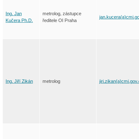
Ing. Jan
metrolog, zástupce
jan.kucera(a)cmi.g
Kučera Ph.D.
ředitele OI Praha
Ing. Jiří Zikán
metrolog
jiri.zikan(a)cmi.gov