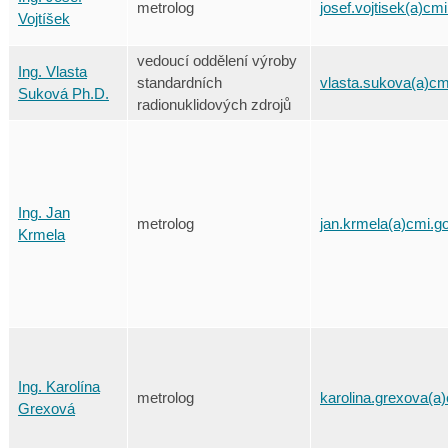
metrolog
josef.vojtisek(a)cm
Vojtíšek
vedoucí oddělení výroby
Ing. Vlasta
standardních
vlasta.sukova(a)cm
Suková Ph.D.
radionuklidových zdrojů
Ing. Jan
metrolog
jan.krmela(a)cmi.g
Krmela
Ing. Karolína
metrolog
karolina.grexova(a
Grexová