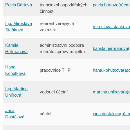
Pavla Bártová
technickohospodářských
pavla.bartova(a)cm
činností
Ing. Miroslava
referent veřejných
miroslava.stankova
Staňková
zakázek
Kamila
administrativní podpora
kamila.hermanova(
Heřmanová
referátu správy majetku
Hana
pracovnice THP
hana.kohutkova(a)
Kohutková
Ing. Martina
vedoucí účetní
martina.uhlirova(a)
Uhlířová
Jana
účetní
jana.dostalova(a)c
Dostálová