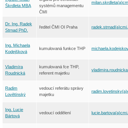
milan.skrdleta(a)cm
Škrdleta MBA
systémů managementu
ČMI
Dr. Ing. Radek
ředitel ČMI OI Praha
radek.strnad(a)cmi
Strnad PhD.
Ing. Michaela
kumulovaná funkce THP
michaela.kodejskov
Kodejšková
Vladimíra
kumulovaná fce THP,
vladimira.roudnick
Roudnická
referent majetku
Radim
vedoucí referátu správy
radim.lovetinsky(a
Lovětínský
majetku
Ing. Lucie
vedoucí oddělení
lucie.bartova(a)cmi
Bártová