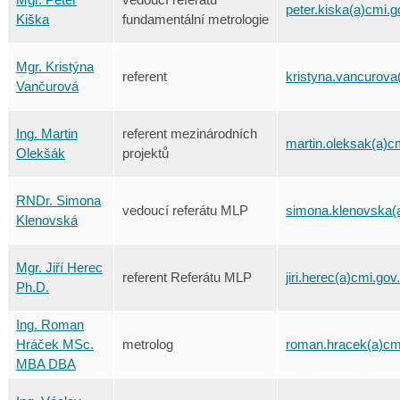
peter.kiska(a)cmi.g
Kiška
fundamentální metrologie
Mgr. Kristýna
referent
kristyna.vancurova
Vančurová
Ing. Martin
referent mezinárodních
martin.oleksak(a)c
Olekšák
projektů
RNDr. Simona
vedoucí referátu MLP
simona.klenovska(
Klenovská
Mgr. Jiří Herec
referent Referátu MLP
jiri.herec(a)cmi.gov
Ph.D.
Ing. Roman
Hráček MSc.
metrolog
roman.hracek(a)cm
MBA DBA