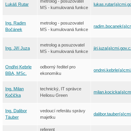
metrolog - posuzovatel
Lukáš Rutar
lukas.rutar(a)cmi.g
MS - kumulovaná funkce
Ing. Radim
metrolog - posuzovatel
radim.bocanek(a)c
Bočánek
MS - kumulovaná funkce
metrolog a posuzovatel
Ing. Jiří Juza
jiri.juza(a)cmi.gov.c
MS - kumulovaná funkce
Ondřej Kebrle
odborný ředitel pro
ondrej.kebrle(a)cmi
BBA, MSc.
ekonomiku
Ing. Milan
technický, IT správce
milan.kocicka(a)cm
Kočička
Heliosu Green
Ing. Dalibor
vedoucí referátu správy
dalibor.tauber(a)cm
Täuber
majetku
referent