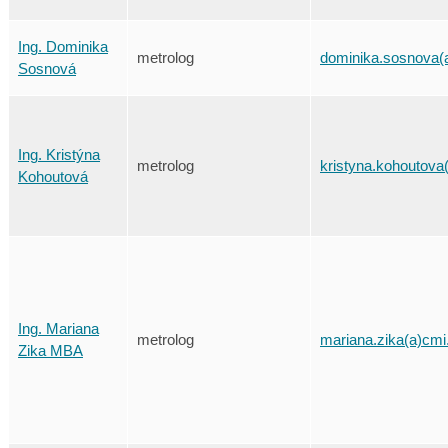
Ing. Dominika
metrolog
dominika.sosnova(
Sosnová
Ing. Kristýna
metrolog
kristyna.kohoutova
Kohoutová
Ing. Mariana
metrolog
mariana.zika(a)cmi
Zika MBA