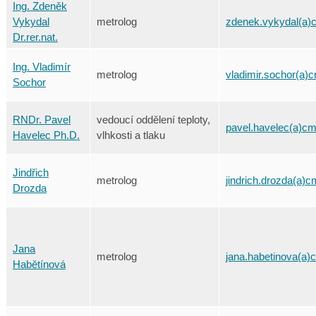
Ing. Zdeněk
Vykydal
metrolog
zdenek.vykydal(a)c
Dr.rer.nat.
Ing. Vladimír
metrolog
vladimir.sochor(a)c
Sochor
RNDr. Pavel
vedoucí oddělení teploty,
pavel.havelec(a)cm
Havelec Ph.D.
vlhkosti a tlaku
Jindřich
metrolog
jindrich.drozda(a)c
Drozda
Jana
metrolog
jana.habetinova(a)
Habětínová