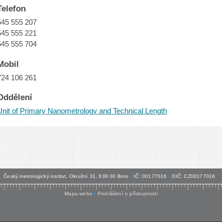
Telefon
545 555 207
545 555 221
545 555 704
Mobil
724 106 261
Oddělení
Unit of Primary Nanometrology and Technical Length
Český metrologický institut, Okružní 31, 638 00 Brno
•
IČ: 00177016
•
DIČ: CZ00177016
Mapa webu
•
Prohlášení o přístupnosti