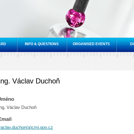
Skip to
main
content
ARD
INFO & QUESTIONS
ORGANISED EVENTS
D
Ing. Václav Duchoň
Jméno
Ing. Václav Duchoň
Email
vaclav.duchon(a)cmi.gov.cz