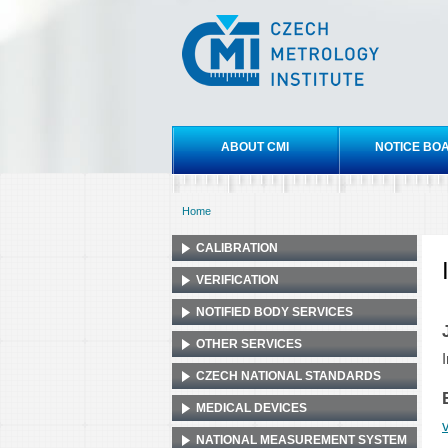
Czech
metrology
institute
Main menu
ABOUT CMI
NOTICE BO
Home
You are here
CALIBRATION
VERIFICATION
NOTIFIED BODY SERVICES
OTHER SERVICES
CZECH NATIONAL STANDARDS
MEDICAL DEVICES
NATIONAL MEASUREMENT SYSTEM