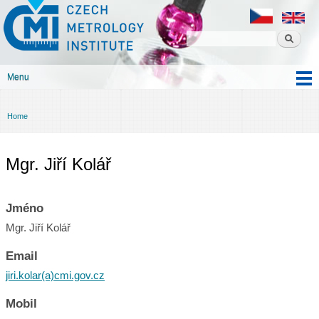
Czech
Skip to
metrology
main
institute
content
Menu
Main menu
Home
You are here
Mgr. Jiří Kolář
Jméno
Mgr. Jiří Kolář
Email
jiri.kolar(a)cmi.gov.cz
Mobil