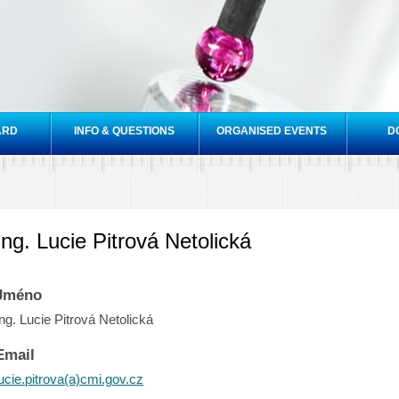
Skip to
main
content
ARD
INFO & QUESTIONS
ORGANISED EVENTS
D
Ing. Lucie Pitrová Netolická
Jméno
Ing. Lucie Pitrová Netolická
Email
lucie.pitrova(a)cmi.gov.cz