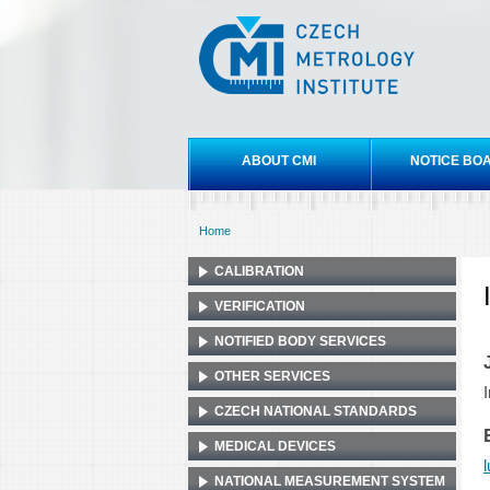
Czech
metrology
institute
Main menu
ABOUT CMI
NOTICE BO
Home
You are here
CALIBRATION
VERIFICATION
NOTIFIED BODY SERVICES
OTHER SERVICES
CZECH NATIONAL STANDARDS
MEDICAL DEVICES
NATIONAL MEASUREMENT SYSTEM