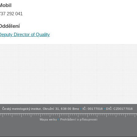
Mobil
737 292 041
Oddělení
Deputy Director of Quality
Český metrologický institut, Okružní 31, 638 00 Brno
•
IČ: 00177016
•
DIČ: CZ00177016
Mapa webu
•
Prohlášení o přístupnosti