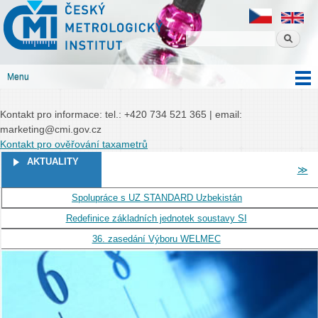
Český
Přejít k
Český metrologický institut
metrologický
hlavnímu
institut
obsahu
Menu
Hlavní menu
Kontakt pro informace: tel.: +420 734 521 365 | email:
marketing@cmi.gov.cz
Kontakt pro ověřování taxametrů
STRÁNKY
AKTUALITY
≫
Spolupráce s UZ STANDARD Uzbekistán
Redefinice základních jednotek soustavy SI
36. zasedání Výboru WELMEC