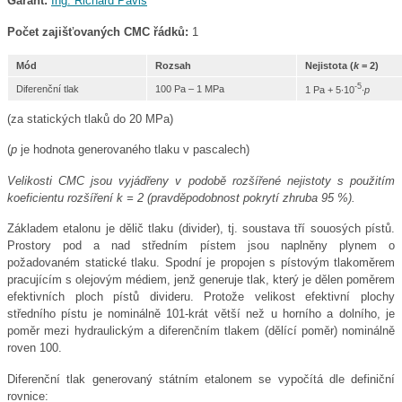
Garant:
Ing. Richard Páviš
Počet zajišťovaných CMC řádků:
1
Mód
Rozsah
Nejistota (
k
= 2)
-5
Diferenční tlak
100 Pa – 1 MPa
1 Pa + 5∙10
∙
p
(za statických tlaků do 20 MPa)
(
p
je hodnota generovaného tlaku v pascalech)
Velikosti CMC jsou vyjádřeny v podobě rozšířené nejistoty s použitím
koeficientu rozšíření k = 2 (pravděpodobnost pokrytí zhruba 95 %).
Základem etalonu je dělič tlaku (divider), tj. soustava tří souosých pístů.
Prostory pod a nad středním pístem jsou naplněny plynem o
požadovaném statické tlaku. Spodní je propojen s pístovým tlakoměrem
pracujícím s olejovým médiem, jenž generuje tlak, který je dělen poměrem
efektivních ploch pístů divideru. Protože velikost efektivní plochy
středního pístu je nominálně 101-krát větší než u horního a dolního, je
poměr mezi hydraulickým a diferenčním tlakem (dělící poměr) nominálně
roven 100.
Diferenční tlak generovaný státním etalonem se vypočítá dle definiční
rovnice: