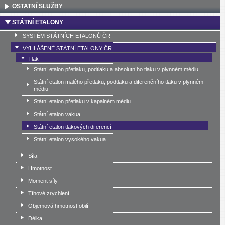
OSTATNÍ SLUŽBY
STÁTNÍ ETALONY
SYSTÉM STÁTNÍCH ETALONŮ ČR
VYHLÁŠENÉ STÁTNÍ ETALONY ČR
Tlak
Státní etalon přetlaku, podtlaku a absolutního tlaku v plynném médiu
Státní etalon malého přetlaku, podtlaku a diferenčního tlaku v plynném
médiu
Státní etalon přetlaku v kapalném médiu
Státní etalon vakua
Státní etalon tlakových diferencí
Státní etalon vysokého vakua
Síla
Hmotnost
Moment síly
Tíhové zrychlení
Objemová hmotnost obilí
Délka