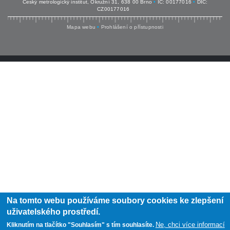
Český metrologický institut, Okružní 31, 638 00 Brno
•
IČ: 00177016
•
DIČ:
CZ00177016
Mapa webu
•
Prohlášení o přístupnosti
Na tomto webu používáme soubory cookies ke zlepšení
uživatelského prostředí.
Ne, chci více informací
Kliknutím na tlačítko "Souhlasím" s tím souhlasíte.