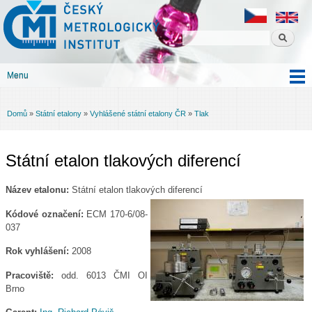
Český
Přejít k
metrologický
hlavnímu
institut
obsahu
Menu
Hlavní menu
Domů
»
Státní etalony
»
Vyhlášené státní etalony ČR
»
Tlak
Jste zde
Státní etalon tlakových diferencí
Název etalonu:
Státní etalon tlakových diferencí
Kódové označení:
ECM 170-6/08-
037
Rok vyhlášení:
2008
Pracoviště:
odd. 6013 ČMI OI
Brno