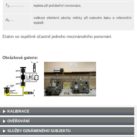
T
.......….....
teplota při počáteční rovnováze,
0
velikost efektivní plochy měrky při nulovém tlaku a referenční
A
....
0
teplotě.
Etalon se úspěšně účastnil jednoho mezinárodního porovnání.
Obrázková galerie:
KALIBRACE
OVĚŘOVÁNÍ
SLUŽBY OZNÁMENÉHO SUBJEKTU