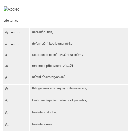
Kde značí:
p
.......…....
diferenční tlak,
d
λ
...........….
deformační koeficient měrky,
α
.......….....
koeficient teplotní roztažnosti měrky,
m
.....…......
hmotnost přídavného závaží,
g
......…......
místní tíhové zrychlení,
p
......…......
tlak generovaný olejovým tlakoměrem,
0
α
......….....
koeficient teplotní roztažnosti pouzdra,
c
ρ
......…......
hustota vzduchu,
a
ρ
......…......
hustota závaží,
m