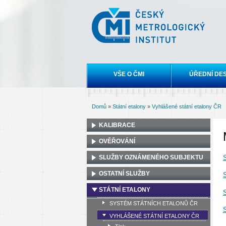
Český
metrologický
institut
Hlavní menu
VŠE O ČMI
ÚŘEDNÍ DE
Domů
»
Státní etalony
»
Vyhlášené státní etalony ČR
Jste zde
KALIBRACE
OVĚŘOVÁNÍ
SLUŽBY OZNÁMENÉHO SUBJEKTU
OSTATNÍ SLUŽBY
STÁTNÍ ETALONY
SYSTÉM STÁTNÍCH ETALONŮ ČR
VYHLÁŠENÉ STÁTNÍ ETALONY ČR