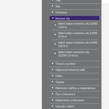
Tlak
Síla
Hmotnost
Moment síly
Státní etalon momentu síly EZMS
1 kN.m
Státní etalon momentu síly EZMS
10 N.m
Státní etalon momentu síly EZMS
100 N.m
Státní etalon momentu síly
ZEZMS 10 kN.m
Tíhové zrychlení
Objemová hmotnost obilí
Délka
Teplota
Elektrické veličiny a magnetismus
Čas a frekvence
Radiometrie a fotometrie
Ionizující záření