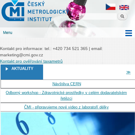
Český
Přejít k
Český metrologický institut
metrologický
hlavnímu
institut
obsahu
Menu
Hlavní menu
Kontakt pro informace: tel.: +420 734 521 365 | email:
marketing@cmi.gov.cz
Kontakt pro ověřování taxametrů
STRÁNKY
AKTUALITY
≫
Návštěva CERN
Odborný workshop - Zdravotnické prostředky v celém dodavatelském
řetězci
ČMI - připravujeme nové video z laboratoří délky