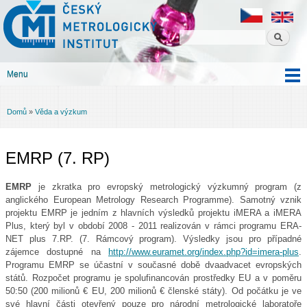
Český
Přejít k
metrologický
hlavnímu
institut
obsahu
Menu
Hlavní menu
Domů
»
Věda a výzkum
Jste zde
EMRP (7. RP)
EMRP
je zkratka pro evropský metrologický výzkumný program (z
anglického European Metrology Research Programme). Samotný vznik
projektu EMRP je jedním z hlavních výsledků projektu iMERA a iMERA
Plus, který byl v období 2008 - 2011 realizován v rámci programu ERA-
NET plus 7.RP. (7. Rámcový program). Výsledky jsou pro případné
zájemce dostupné na
http://www.euramet.org/index.php?id=imera-plus
.
Programu EMRP se účastní v současné době dvaadvacet evropských
států. Rozpočet programu je spolufinancován prostředky EU a v poměru
50:50 (200 milionů € EU, 200 milionů € členské státy). Od počátku je ve
své hlavní části otevřený pouze pro národní metrologické laboratoře