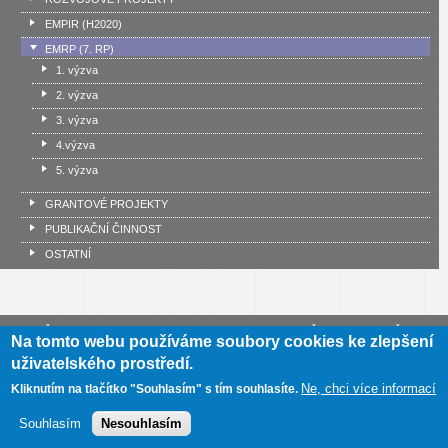
EMPIR (H2020)
EMRP (7. RP)
1. výzva
2. výzva
3. výzva
4.výzva
5. výzva
GRANTOVÉ PROJEKTY
PUBLIKAČNÍ ČINNOST
OSTATNÍ
Český metrologický institut, Okružní 31, 638 00 Brno
•
IČ: 00177016
•
DIČ:
Na tomto webu používáme soubory cookies ke zlepšení
CZ00177016
uživatelského prostředí.
Mapa webu
•
Prohlášení o přístupnosti
Ne, chci více informací
Kliknutím na tlačítko "Souhlasím" s tím souhlasíte.
Souhlasím
Nesouhlasím