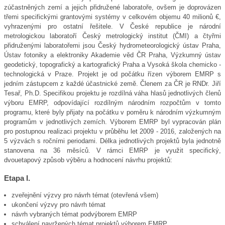
zúčastněných zemí a jejich přidružené laboratoře, ovšem je doprovázen
třemi specifickými grantovými systémy v celkovém objemu 40 milionů €,
vyhrazenými pro ostatní řešitele. V České republice je národní
metrologickou laboratoří Český metrologický institut (ČMI) a čtyřmi
přidruženými laboratořemi jsou Český hydrometeorologický ústav Praha,
Ústav fotoniky a elektroniky Akademie věd ČR Praha, Výzkumný ústav
geodetický, topografický a kartografický Praha a Vysoká škola chemicko -
technologická v Praze. Projekt je od počátku řízen výborem EMRP s
jedním zástupcem z každé účastnické země. Členem za ČR je RNDr. Jiří
Tesař, Ph.D. Specifikou projektu je rozdílná váha hlasů jednotlivých členů
výboru EMRP, odpovídající rozdílným národním rozpočtům v tomto
programu, které byly přijaty na počátku v poměru k národním výzkumným
programům v jednotlivých zemích. Výborem EMRP byl vypracován plán
pro postupnou realizaci projektu v průběhu let 2009 - 2016, založených na
5 výzvách s ročními periodami. Délka jednotlivých projektů byla jednotně
stanovena na 36 měsíců. V rámci EMRP je využit specifický,
dvouetapový způsob výběru a hodnocení návrhu projektů:
Etapa I.
zveřejnění výzvy pro návrh témat (otevřená všem)
ukončení výzvy pro návrh témat
návrh vybraných témat podvýborem EMRP
schválení navržených témat projektů výborem EMRP