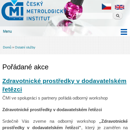
Český
Přejít k
metrologický
hlavnímu
institut
obsahu
Menu
Hlavní menu
Domů
»
Ostatní služby
Jste zde
Pořádané akce
Zdravotnické prostředky v dodavatelském
řetězci
ČMI ve spolupráci s partnery pořádá odborný workshop
Zdravotnické prostředky v dodavatelském řetězci
Srdečně Vás zveme na odborný workshop
„Zdravotnické
prostředky v dodavatelském řetězci“
, který je zaměřen na