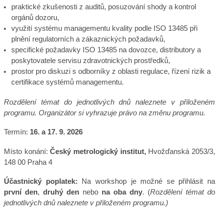
praktické zkušenosti z auditů, posuzování shody a kontrol
orgánů dozoru,
využití systému managementu kvality podle ISO 13485 při
plnění regulatorních a zákaznických požadavků,
specifické požadavky ISO 13485 na dovozce, distributory a
poskytovatele servisu zdravotnických prostředků,
prostor pro diskuzi s odborníky z oblasti regulace, řízení rizik a
certifikace systémů managementu.
Rozdělení témat do jednotlivých dnů naleznete v přiloženém
programu. Organizátor si vyhrazuje právo na změnu programu.
Termín:
16. a 17. 9. 2026
Místo konání:
Český metrologický institut,
Hvožďanská 2053/3,
148 00 Praha 4
Účastnický poplatek:
Na workshop je možné se přihlásit na
první den
,
druhý den
nebo
na oba dny
. (
Rozdělení témat do
jednotlivých dnů naleznete v přiloženém programu.)