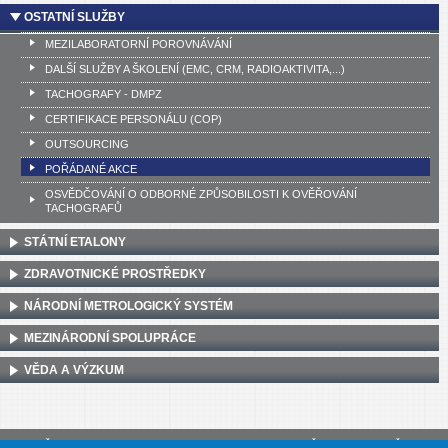
OSTATNÍ SLUŽBY
MEZILABORATORNÍ POROVNÁVÁNÍ
DALŠÍ SLUŽBY A ŠKOLENÍ (EMC, CRM, RADIOAKTIVITA,...)
TACHOGRAFY - DMPZ
CERTIFIKACE PERSONÁLU (COP)
OUTSOURCING
POŘÁDANÉ AKCE
OSVĚDČOVÁNÍ O ODBORNÉ ZPŮSOBILOSTI K OVĚŘOVÁNÍ
TACHOGRAFŮ
STÁTNÍ ETALONY
ZDRAVOTNICKÉ PROSTŘEDKY
NÁRODNÍ METROLOGICKÝ SYSTÉM
MEZINÁRODNÍ SPOLUPRÁCE
VĚDA A VÝZKUM
Český metrologický institut, Okružní 31, 638 00 Brno
•
IČ: 00177016
•
DIČ: