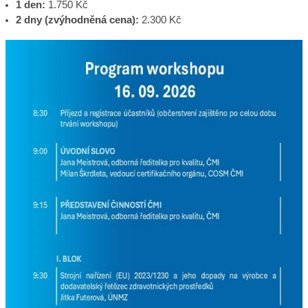
1 den:
1.750 Kč
2 dny (zvýhodněná cena):
2.300 Kč