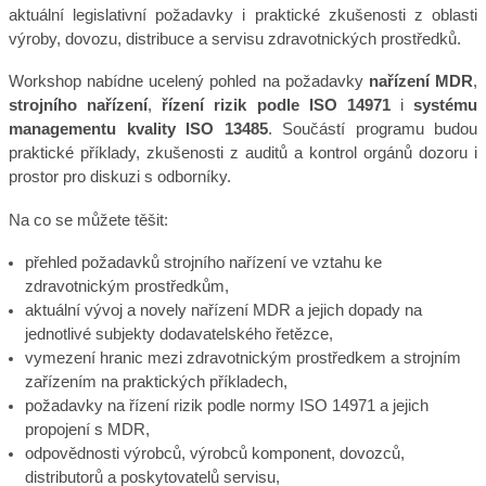
aktuální legislativní požadavky i praktické zkušenosti z oblasti
výroby, dovozu, distribuce a servisu zdravotnických prostředků.
Workshop nabídne ucelený pohled na požadavky
nařízení MDR
,
strojního nařízení
,
řízení rizik podle ISO 14971
i
systému
managementu kvality ISO 13485
. Součástí programu budou
praktické příklady, zkušenosti z auditů a kontrol orgánů dozoru i
prostor pro diskuzi s odborníky.
Na co se můžete těšit:
přehled požadavků strojního nařízení ve vztahu ke
zdravotnickým prostředkům,
aktuální vývoj a novely nařízení MDR a jejich dopady na
jednotlivé subjekty dodavatelského řetězce,
vymezení hranic mezi zdravotnickým prostředkem a strojním
zařízením na praktických příkladech,
požadavky na řízení rizik podle normy ISO 14971 a jejich
propojení s MDR,
odpovědnosti výrobců, výrobců komponent, dovozců,
distributorů a poskytovatelů servisu,