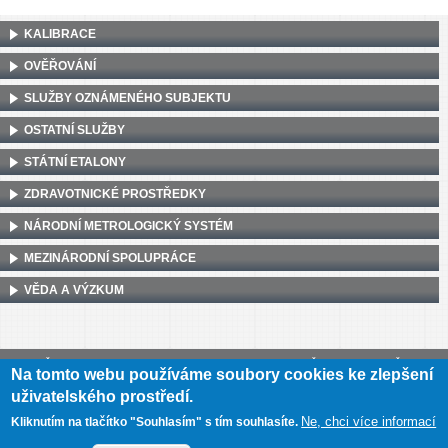
KALIBRACE
OVĚŘOVÁNÍ
SLUŽBY OZNÁMENÉHO SUBJEKTU
OSTATNÍ SLUŽBY
STÁTNÍ ETALONY
ZDRAVOTNICKÉ PROSTŘEDKY
NÁRODNÍ METROLOGICKÝ SYSTÉM
MEZINÁRODNÍ SPOLUPRÁCE
VĚDA A VÝZKUM
Český metrologický institut, Okružní 31, 638 00 Brno
•
IČ: 00177016
•
DIČ:
Na tomto webu používáme soubory cookies ke zlepšení
CZ00177016
uživatelského prostředí.
Mapa webu
•
Prohlášení o přístupnosti
Ne, chci více informací
Kliknutím na tlačítko "Souhlasím" s tím souhlasíte.