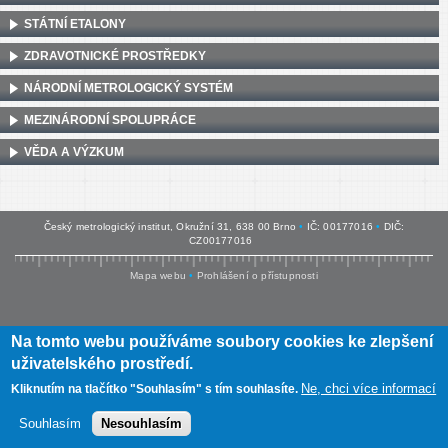
STÁTNÍ ETALONY
ZDRAVOTNICKÉ PROSTŘEDKY
NÁRODNÍ METROLOGICKÝ SYSTÉM
MEZINÁRODNÍ SPOLUPRÁCE
VĚDA A VÝZKUM
Český metrologický institut, Okružní 31, 638 00 Brno
•
IČ: 00177016
•
DIČ:
CZ00177016
Mapa webu
•
Prohlášení o přístupnosti
Na tomto webu používáme soubory cookies ke zlepšení
uživatelského prostředí.
Ne, chci více informací
Kliknutím na tlačítko "Souhlasím" s tím souhlasíte.
Souhlasím
Nesouhlasím