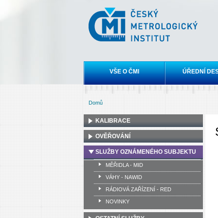
Český
metrologický
institut
Hlavní menu
VŠE O ČMI
ÚŘEDNÍ DE
Domů
Jste zde
KALIBRACE
OVĚŘOVÁNÍ
SLUŽBY OZNÁMENÉHO SUBJEKTU
MĚŘIDLA - MID
VÁHY - NAWID
RÁDIOVÁ ZAŘÍZENÍ - RED
NOVINKY