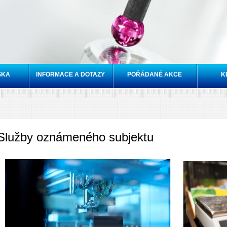
Přejít k
hlavnímu
obsahu
SKA
INFORMACE A DOTAZY
POŘÁDANÉ AKCE
K
Služby oznámeného subjektu