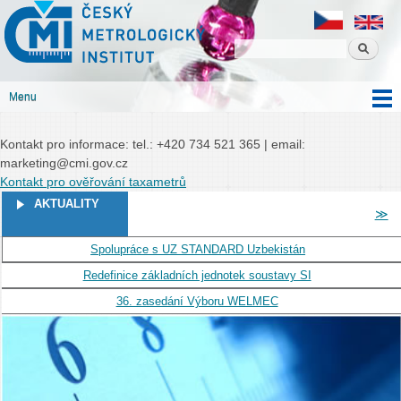
Český
Přejít k
Český metrologický institut
metrologický
hlavnímu
institut
obsahu
Menu
Hlavní menu
Kontakt pro informace: tel.: +420 734 521 365 | email:
marketing@cmi.gov.cz
Kontakt pro ověřování taxametrů
STRÁNKY
AKTUALITY
≫
Spolupráce s UZ STANDARD Uzbekistán
Redefinice základních jednotek soustavy SI
36. zasedání Výboru WELMEC