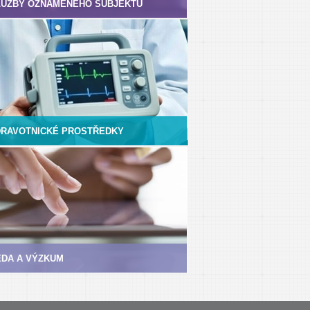
LUŽBY OZNÁMENÉHO SUBJEKTU
DRAVOTNICKÉ PROSTŘEDKY
ĚDA A VÝZKUM