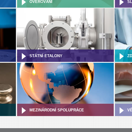
OVĚŘOVÁNÍ
S
STÁTNÍ ETALONY
Z
MEZINÁRODNÍ SPOLUPRÁCE
V