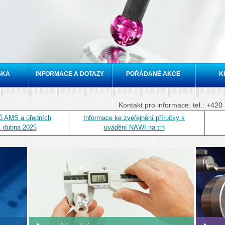
Přejít k
hlavnímu
obsahu
SKA
INFORMACE A DOTAZY
POŘÁDANÉ AKCE
K
Kontakt pro informace: tel.: +42
ků AMS a úředních
Informace ke zveřejnění příručky k
2. dubna 2025
uvádění NAWI na trh