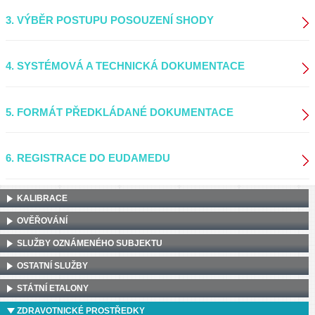
3. VÝBĚR POSTUPU POSOUZENÍ SHODY
4. SYSTÉMOVÁ A TECHNICKÁ DOKUMENTACE
5. FORMÁT PŘEDKLÁDANÉ DOKUMENTACE
6. REGISTRACE DO EUDAMEDU
KALIBRACE
OVĚŘOVÁNÍ
SLUŽBY OZNÁMENÉHO SUBJEKTU
OSTATNÍ SLUŽBY
STÁTNÍ ETALONY
ZDRAVOTNICKÉ PROSTŘEDKY