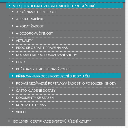
MDR | CERTIFIKACE ZDRAVOTNICKÝCH PROSTŘEDKŮ
➜ ZAČÍNÁM S CERTIFIKACÍ
➜ ZÍSKAT NABÍDKU
➜ PODAT ŽÁDOST
➜ DOZOROVÁ ČINNOST
AKTUALITY
PROČ SE OBRÁTIT PRÁVĚ NA NÁS
ROZSAH ČMI PRO POSUZOVÁNÍ SHODY
CENÍK
POŽADAVKY KLADENÉ NA VÝROBCE
PŘÍPRAVA NA PROCES POSOUZENÍ SHODY U ČMI
PODÁNÍ NEZÁVAZNÉ POPTÁVKY A ŽÁDOSTI O POSOUZENÍ SHODY
ČASTO KLADENÉ DOTAZY
DOKUMENTY KE STAŽENÍ
KONTAKTUJTE NÁS
VIDEO
ISO 13485 | CERTIFIKACE SYSTÉMŮ ŘÍZENÍ KVALITY