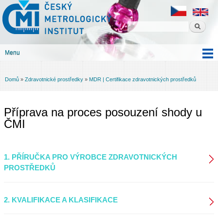
Český
Přejít k
metrologický
hlavnímu
institut
obsahu
Menu
Hlavní menu
Domů
»
Zdravotnické prostředky
»
MDR | Certifikace zdravotnických prostředků
Jste zde
Příprava na proces posouzení shody u
ČMI
1. PŘÍRUČKA PRO VÝROBCE ZDRAVOTNICKÝCH
PROSTŘEDKŮ
2. KVALIFIKACE A KLASIFIKACE