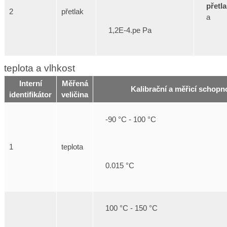
přetl
2
přetlak
a
1,2E-4.pe Pa
teplota a vlhkost
Interní
Měřená
Kalibrační a měřicí schopn
identifikátor
veličina
-90 °C - 100 °C
1
teplota
0.015 °C
100 °C - 150 °C