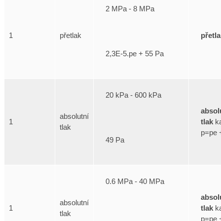
2 MPa - 8 MPa
přetl
1
přetlak
2,3E-5.pe + 55 Pa
20 kPa - 600 kPa
absol
absolutní
tlak
ka
1
tlak
p=pe 
49 Pa
0.6 MPa - 40 MPa
absol
absolutní
tlak
ka
1
tlak
p=pe 