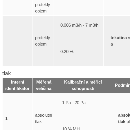
proteklý
objem
0.006 m3/h - 7 m3/h
tekutina
v
proteklý
a
objem
0.20 %
tlak
Interní
Měřená
Kalibrační a měřicí
Podmín
identifikátor
veličina
schopnosti
1 Pa - 20 Pa
absol
absolutní
1
tlak
pl
tlak
10 % MH