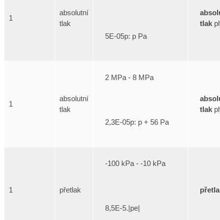
absol
absolutní
1
tlak
pl
tlak
5E-05p: p Pa
2 MPa - 8 MPa
absol
absolutní
1
tlak
pl
tlak
2,3E-05p: p + 56 Pa
-100 kPa - -10 kPa
přetl
1
přetlak
8,5E-5.|pe|