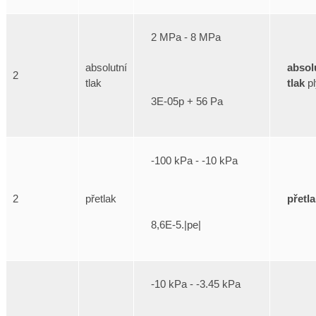
2 MPa - 8 MPa
absol
absolutní
2
tlak
pl
tlak
3E-05p + 56 Pa
-100 kPa - -10 kPa
přetl
2
přetlak
8,6E-5.|pe|
-10 kPa - -3.45 kPa