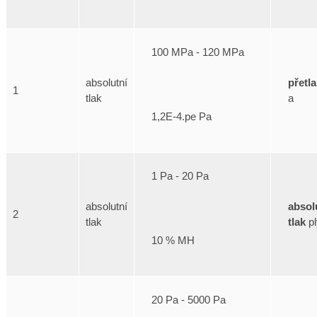
100 MPa - 120 MPa
přetl
absolutní
1
a
tlak
1,2E-4.pe Pa
1 Pa - 20 Pa
absol
absolutní
2
tlak
pl
tlak
10 % MH
20 Pa - 5000 Pa