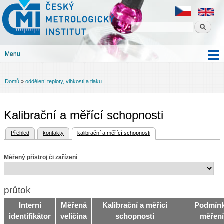
Český
Přejít k
metrologický
hlavnímu
institut
obsahu
Menu
Hlavní menu
Domů
»
oddělení teploty, vlhkosti a tlaku
Jste zde
Kalibrační a měřící schopnosti
(aktivní záložka)
Přehled
kontakty
kalibrační a měřící schopnosti
Hlavní záložky
Měřený přístroj či zařízení
průtok
Interní
Měřená
Kalibrační a měřicí
Podmín
identifikátor
veličina
schopnosti
měření