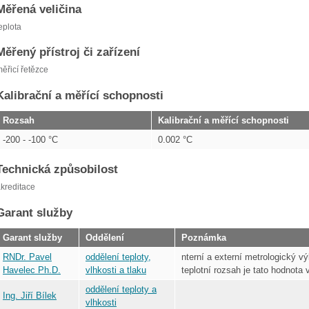
Měřená veličina
eplota
Měřený přístroj či zařízení
ěřicí řetězce
Kalibrační a měřící schopnosti
Rozsah
Kalibrační a měřící schopnosti
-200 - -100 °C
0.002 °C
Technická způsobilost
kreditace
Garant služby
Garant služby
Oddělení
Poznámka
RNDr. Pavel
oddělení teploty,
nterní a externí metrologický vý
Havelec Ph.D.
vlhkosti a tlaku
teplotní rozsah je tato hodnota 
oddělení teploty a
Ing. Jiří Bílek
vlhkosti