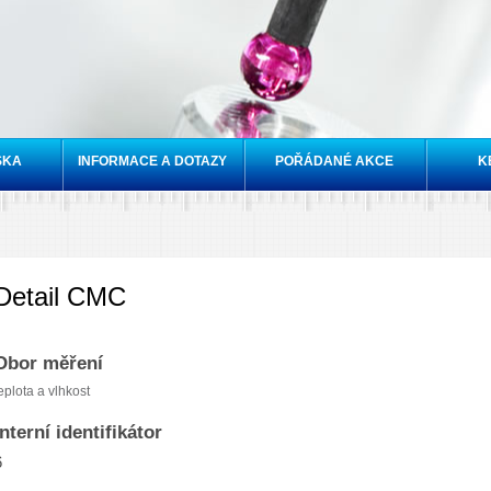
Přejít k
hlavnímu
obsahu
SKA
INFORMACE A DOTAZY
POŘÁDANÉ AKCE
K
Detail CMC
Obor měření
eplota a vlhkost
Interní identifikátor
6