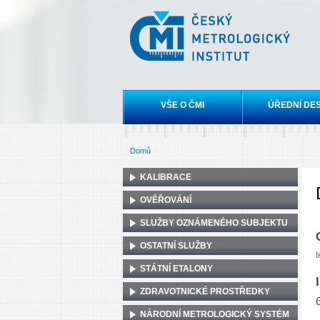
Český
metrologický
institut
Hlavní menu
VŠE O ČMI
ÚŘEDNÍ DE
Domů
Jste zde
KALIBRACE
OVĚŘOVÁNÍ
SLUŽBY OZNÁMENÉHO SUBJEKTU
OSTATNÍ SLUŽBY
t
STÁTNÍ ETALONY
ZDRAVOTNICKÉ PROSTŘEDKY
NÁRODNÍ METROLOGICKÝ SYSTÉM