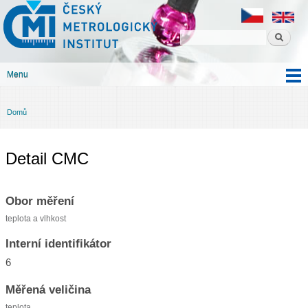
Český
Přejít k
metrologický
hlavnímu
institut
obsahu
Menu
Hlavní menu
Domů
Jste zde
Detail CMC
Obor měření
teplota a vlhkost
Interní identifikátor
6
Měřená veličina
teplota