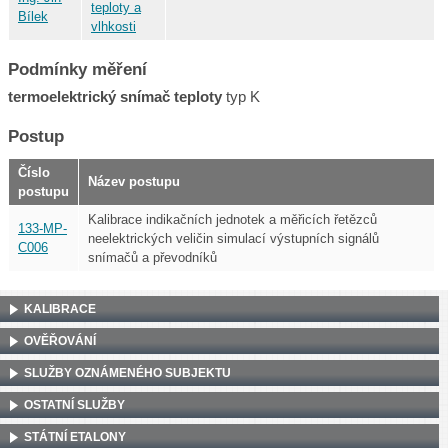
teploty a
Bílek
vlhkosti
Podmínky měření
termoelektrický snímač teploty
typ K
Postup
Číslo
Název postupu
postupu
Kalibrace indikačních jednotek a měřicích řetězců
133-MP-
neelektrických veličin simulací výstupních signálů
C006
snímačů a převodníků
KALIBRACE
OVĚŘOVÁNÍ
SLUŽBY OZNÁMENÉHO SUBJEKTU
OSTATNÍ SLUŽBY
STÁTNÍ ETALONY