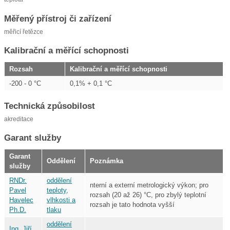
Měřený přístroj či zařízení
měřicí řetězce
Kalibrační a měřící schopnosti
Rozsah
Kalibrační a měřící schopnosti
-200 - 0 °C
0,1% + 0,1 °C
Technická způsobilost
akreditace
Garant služby
Garant
Oddělení
Poznámka
služby
RNDr.
oddělení
nterní a externí metrologický výkon; pro
Pavel
teploty,
rozsah (20 až 26) °C, pro zbylý teplotní
Havelec
vlhkosti a
rozsah je tato hodnota vyšší
Ph.D.
tlaku
oddělení
Ing. Jiří