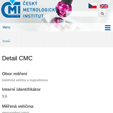
Český
Přejít k
metrologický
hlavnímu
institut
obsahu
Menu
Hlavní menu
Domů
Jste zde
Detail CMC
Obor měření
elektrické veličiny a magnetismus
Interní identifikátor
9.6
Měřená veličina
stejnosměrný odpor