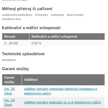
Měřený přístroj či zařízení
multifunkční kalibrátory
ohmmetry
multimetry
fixed resistor
resistance box
Kalibrační a měřící schopnosti
Rozsah
Kalibrační a měřící schopnosti
2 - 10 GΩ
0.52 %
Technická způsobilost
akreditace
Garant služby
Garant
Oddělení
služby
Ing. Jiří
oddělení primární metrologie elektrické impedance a
Zikán
elektrických veličin
Ing. Jiří
oddělení primární etalonáže ss a nf elektrických veličin
Streit