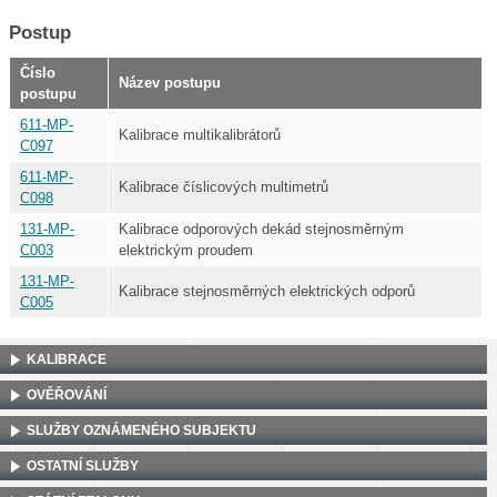
Postup
Číslo
Název postupu
postupu
611-MP-
Kalibrace multikalibrátorů
C097
611-MP-
Kalibrace číslicových multimetrů
C098
131-MP-
Kalibrace odporových dekád stejnosměrným
C003
elektrickým proudem
131-MP-
Kalibrace stejnosměrných elektrických odporů
C005
KALIBRACE
OVĚŘOVÁNÍ
SLUŽBY OZNÁMENÉHO SUBJEKTU
OSTATNÍ SLUŽBY