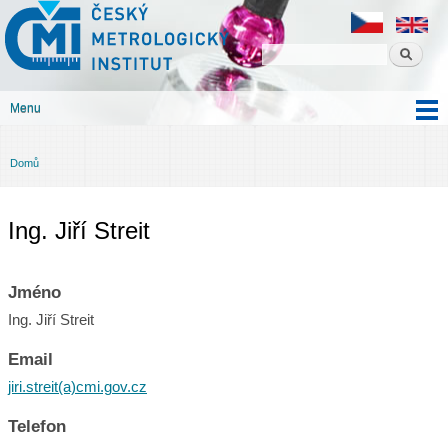
Český
Přejít k
metrologický
hlavnímu
institut
obsahu
Menu
Hlavní menu
Domů
Jste zde
Ing. Jiří Streit
Jméno
Ing. Jiří Streit
Email
jiri.streit(a)cmi.gov.cz
Telefon