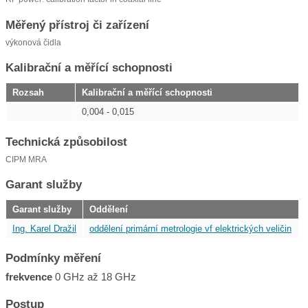
Měřený přístroj či zařízení
výkonová čidla
Kalibrační a měřící schopnosti
Rozsah
Kalibrační a měřící schopnosti
0,004 - 0,015
Technická způsobilost
CIPM MRA
Garant služby
Garant služby
Oddělení
Ing. Karel Dražil
oddělení primární metrologie vf elektrických veličin
Podmínky měření
frekvence
0 GHz až 18 GHz
Postup