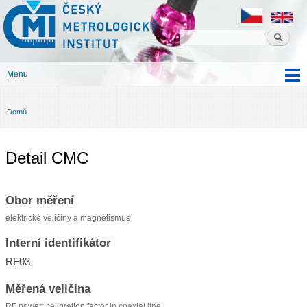
Český
Přejít k
metrologický
hlavnímu
institut
obsahu
Menu
Hlavní menu
Domů
Jste zde
Detail CMC
Obor měření
elektrické veličiny a magnetismus
Interní identifikátor
RF03
Měřená veličina
RF power: calibration factor in coaxial line