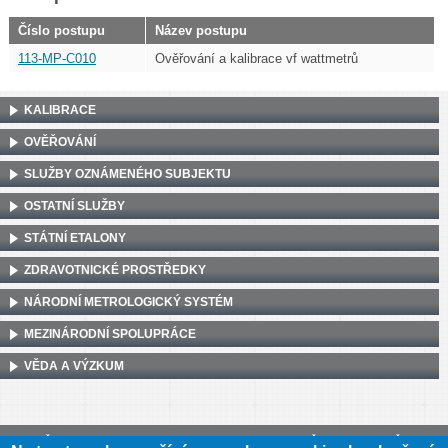
Číslo postupu
Název postupu
113-MP-C010
Ověřování a kalibrace vf wattmetrů
KALIBRACE
OVĚŘOVÁNÍ
SLUŽBY OZNÁMENÉHO SUBJEKTU
OSTATNÍ SLUŽBY
STÁTNÍ ETALONY
ZDRAVOTNICKÉ PROSTŘEDKY
NÁRODNÍ METROLOGICKÝ SYSTÉM
MEZINÁRODNÍ SPOLUPRÁCE
VĚDA A VÝZKUM
Český metrologický institut, Okružní 31, 638 00 Brno
•
IČ: 00177016
•
DIČ: