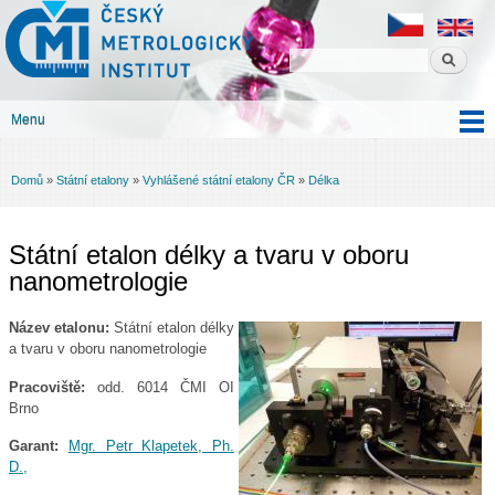
Český
Přejít k
metrologický
hlavnímu
institut
obsahu
Menu
Hlavní menu
Domů
»
Státní etalony
»
Vyhlášené státní etalony ČR
»
Délka
Jste zde
Státní etalon délky a tvaru v oboru
nanometrologie
Název etalonu:
Státní etalon délky
a tvaru v oboru nanometrologie
Pracoviště:
odd. 6014 ČMI OI
Brno
Garant:
Mgr. Petr Klapetek, Ph.
D.,