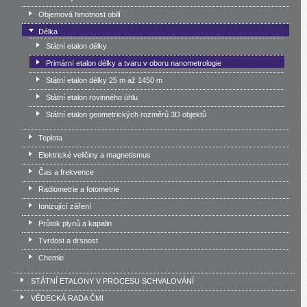
Objemová hmotnost obilí
Délka
Státní etalon délky
Primární etalon délky a tvaru v oboru nanometrologie
Státní etalon délky 25 m až 1450 m
Státní etalon rovinného úhlu
Státní etalon geometrických rozměrů 3D objektů
Teplota
Elektrické veličiny a magnetismus
Čas a frekvence
Radiometrie a fotometrie
Ionizující záření
Průtok plynů a kapalin
Tvrdost a drsnost
Chemie
STÁTNÍ ETALONY V PROCESU SCHVALOVÁNÍ
VĚDECKÁ RADA ČMI