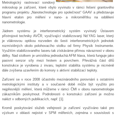
Metrologický rastrovací sondový
mikroskop je zařízení, které vbylo vyvinuto v rámci řešení grantového
programu projektu „Nanotechnologie pro společnost“ GAAV a představuje
hlavní etalon pro měření v nano- a mikroměřítku na oddělení
nanometrologie.
Jádrem systému je interferometrický systém vyvinutý Ústavem
přístrojové techniky AVČR, využívající stabilizovaný Nd:YAG laser, který
je vláknovou optikou rozveden do šesti interferometrických jednotek
rozmístěných okolo polohovacího stolku od firmy Physik Instrumente.
Využitím stabilizovaného laseru tak získáváme přímou návaznost v oboru
délky. Nad stolkem je umístěna jednoduchá AFM hlava, která funguje jako
pasivní senzor síly mezi hrotem a povrchem. Převážná část dílů
konstrukce je vyrobena z invaru, teplotní stabilita systému je nicméně
dále zvýšena uzavřením do komory s aktivní stabilizací teploty.
Zařízení se v roce 2008 účastnilo mezinárodního porovnání s ostatními
metrologickými instituty a v současné době může být využito pro
nejpřesnější měření, která můžeme v rámci ČMI v oboru nanometrologie
zákazníkům poskytnout. Podrobnosti o konstrukci zařízení je možno
nalézt v odborných publikacích, např. [1].
Kromě poskytování služeb veřejnosti je zařízení využíváno také pro
výzkum v oblasti nejistot v SPM měřeních, zejména v souvislosti s