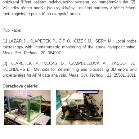
otázkami šíření nejistot polohovacího systému do naměřených dat [2].
Výsledky těchto analýz jsou využívány i dalšími partnery v rámci řešení
metrologických projektů na evropské úrovni.
Publikace:
[1] LAZAR J., KLAPETEK P., ČÍP O., ČÍŽEK M., ŠERÝ M.: Local probe
microscopy with interferometric monitoring of the stage nanopositioning,
Meas. Sci. Technol
., 20, 084007
[2] KLAPETEK P., NEČAS D., CAMPBELLOVÁ A., YACOOT A.,
KOENDERS L.: Methods for determining and processing 3D errors and
uncertainties for AFM data analysis,
Meas. Sci. Technol
., 22, 25501, 2011
Obrázková galerie: