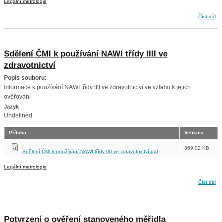
Legální metrologie
Sdělení k aplikaci ceníku
Číst dál
Sdělení ČMI k používání NAWI třídy IIII ve
zdravotnictví
Popis souboru:
Informace k používání NAWI třídy IIII ve zdravotnictví ve vztahu k jejich
ověřování
Jazyk
Undefined
Příloha
Velikost
369.02 KB
Sdělení ČMI k používání NAWI třídy IIII ve zdravotnictví.pdf
Legální metrologie
Sdělení ČMI k používání NAWI třídy IIII ve zdravotnictví
Číst dál
Potvrzení o ověření stanoveného měřidla