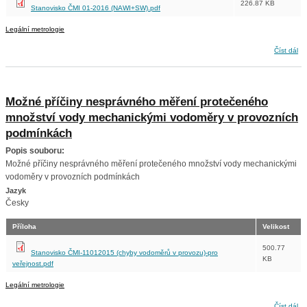
226.87 KB
Stanovisko ČMI 01-2016 (NAWI+SW).pdf
Legální metrologie
Systémové řešení NAWI + SW
Číst dál
Možné příčiny nesprávného měření protečeného
množství vody mechanickými vodoměry v provozních
podmínkách
Popis souboru:
Možné příčiny nesprávného měření protečeného množství vody mechanickými
vodoměry v provozních podmínkách
Jazyk
Česky
Příloha
Velikost
500.77
Stanovisko ČMI-11012015 (chyby vodoměrů v provozu)-pro
KB
veřejnost.pdf
Legální metrologie
Možné příčiny nesprávného měření protečeného množství vody mechanickými vodoměry v
Číst dál