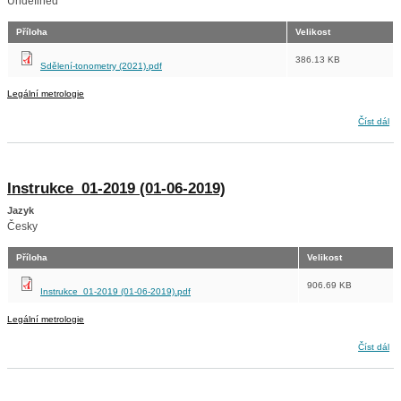
Undefined
Příloha
Velikost
386.13 KB
Sdělení-tonometry (2021).pdf
Legální metrologie
Sdělení ČMI k problematice používání přístrojů na měření tlaku krve ve zdravotnických
Číst dál
zařízeních
Instrukce_01-2019 (01-06-2019)
Jazyk
Česky
Příloha
Velikost
906.69 KB
Instrukce_01-2019 (01-06-2019).pdf
Legální metrologie
Instrukce_01-2019 (01-06-2019)
Číst dál