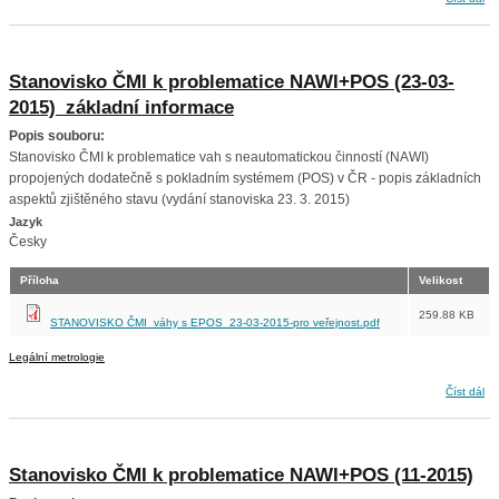
provozních podmínkách
Stanovisko ČMI k problematice NAWI+POS (23-03-
2015)_základní informace
Popis souboru:
Stanovisko ČMI k problematice vah s neautomatickou činností (NAWI)
propojených dodatečně s pokladním systémem (POS) v ČR - popis základních
aspektů zjištěného stavu (vydání stanoviska 23. 3. 2015)
Jazyk
Česky
Příloha
Velikost
259.88 KB
STANOVISKO ČMI_váhy s EPOS_23-03-2015-pro veřejnost.pdf
Legální metrologie
Stanovisko ČMI k problematice NAWI+POS (23-03-2015)_základní informace
Číst dál
Stanovisko ČMI k problematice NAWI+POS (11-2015)