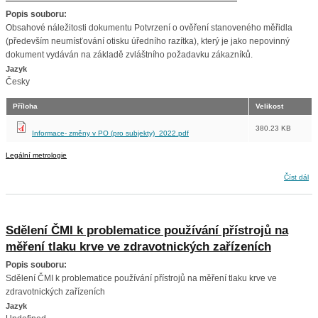
Popis souboru:
Obsahové náležitosti dokumentu Potvrzení o ověření stanoveného měřidla
(především neumísťování otisku úředního razítka), který je jako nepovinný
dokument vydáván na základě zvláštního požadavku zákazníků.
Jazyk
Česky
Příloha
Velikost
380.23 KB
Informace- změny v PO (pro subjekty)_2022.pdf
Legální metrologie
Potvrzení o ověření stanoveného měřidla
Číst dál
Sdělení ČMI k problematice používání přístrojů na
měření tlaku krve ve zdravotnických zařízeních
Popis souboru:
Sdělení ČMI k problematice používání přístrojů na měření tlaku krve ve
zdravotnických zařízeních
Jazyk