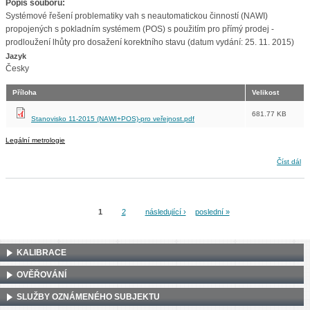
Popis souboru:
Systémové řešení problematiky vah s neautomatickou činností (NAWI)
propojených s pokladním systémem (POS) s použitím pro přímý prodej -
prodloužení lhůty pro dosažení korektního stavu (datum vydání: 25. 11. 2015)
Jazyk
Česky
Příloha
Velikost
681.77 KB
Stanovisko 11-2015 (NAWI+POS)-pro veřejnost.pdf
Legální metrologie
Stanovisko ČMI k problematice NAWI+POS (11-2015)
Číst dál
1
2
následující ›
poslední »
Stránky
KALIBRACE
OVĚŘOVÁNÍ
SLUŽBY OZNÁMENÉHO SUBJEKTU