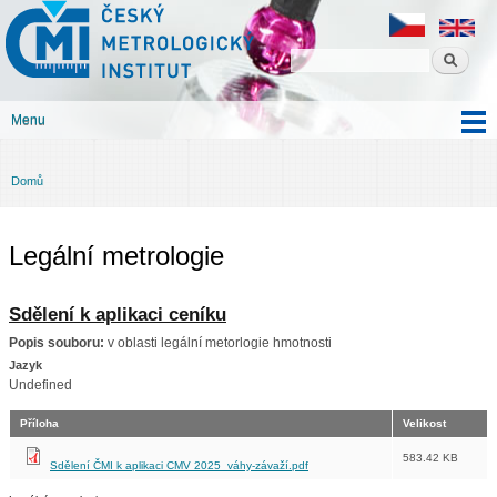
Český
Přejít k
metrologický
hlavnímu
institut
obsahu
Menu
Hlavní menu
Domů
Jste zde
Legální metrologie
Sdělení k aplikaci ceníku
Popis souboru:
v oblasti legální metorlogie hmotnosti
Jazyk
Undefined
Příloha
Velikost
583.42 KB
Sdělení ČMI k aplikaci CMV 2025_váhy-závaží.pdf