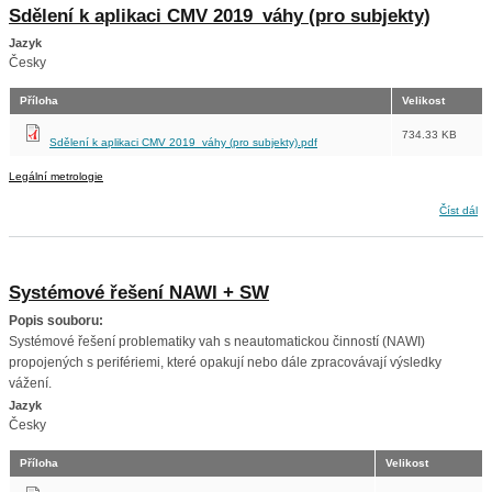
Sdělení k aplikaci CMV 2019_váhy (pro subjekty)
Jazyk
Česky
Příloha
Velikost
734.33 KB
Sdělení k aplikaci CMV 2019_váhy (pro subjekty).pdf
Legální metrologie
Sdělení k aplikaci CMV 2019_váhy (pro subjekty)
Číst dál
Systémové řešení NAWI + SW
Popis souboru:
Systémové řešení problematiky vah s neautomatickou činností (NAWI)
propojených s perifériemi, které opakují nebo dále zpracovávají výsledky
vážení.
Jazyk
Česky
Příloha
Velikost