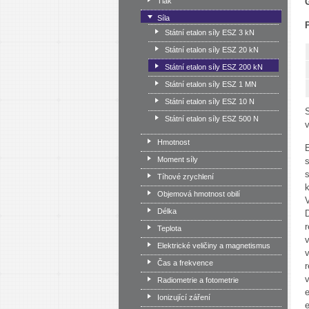
Tlak
Síla
Státní etalon síly ESZ 3 kN
Státní etalon síly ESZ 20 kN
Státní etalon síly ESZ 200 kN
Státní etalon síly ESZ 1 MN
Státní etalon síly ESZ 10 N
Státní etalon síly ESZ 500 N
v
Hmotnost
Moment síly
Tíhové zrychlení
Objemová hmotnost obilí
Délka
Teplota
Elektrické veličiny a magnetismus
Čas a frekvence
Radiometrie a fotometrie
Ionizující záření