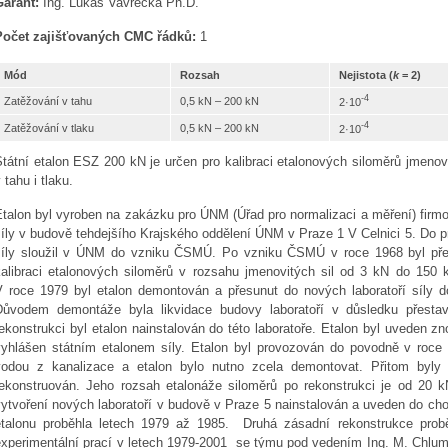
Garant:
Ing. Lukáš Vavrečka Ph.D.
Počet zajišťovaných CMC řádků:
1
Mód
Rozsah
Nejistota (
k
= 2)
-4
Zatěžování v tahu
0,5 kN – 200 kN
2·10
-4
Zatěžování v tlaku
0,5 kN – 200 kN
2·10
Státní etalon ESZ 200 kN je určen pro kalibraci etalonových siloměrů jmenov
 tahu i tlaku.
Etalon byl vyroben na zakázku pro ÚNM (Úřad pro normalizaci a měření) firmo
síly v budově tehdejšího Krajského oddělení ÚNM v Praze 1 V Celnici 5. Do 
síly sloužil v ÚNM do vzniku ČSMÚ. Po vzniku ČSMÚ v roce 1968 byl převza
kalibraci etalonových siloměrů v rozsahu jmenovitých sil od 3 kN do 150 
V roce 1979 byl etalon demontován a přesunut do nových laboratoří síly
Důvodem demontáže byla likvidace budovy laboratoří v důsledku přesta
rekonstrukci byl etalon nainstalován do této laboratoře. Etalon byl uveden 
vyhlášen státním etalonem síly. Etalon byl provozován do povodně v roce 
vodou z kanalizace a etalon bylo nutno zcela demontovat. Přitom byly 
rekonstruován. Jeho rozsah etalonáže siloměrů po rekonstrukci je od 20 k
vytvoření nových laboratoří v budově v Praze 5 nainstalován a uveden do ch
etalonu proběhla letech 1979 až 1985. Druhá zásadní rekonstrukce probě
experimentální prací v letech 1979-2001 se týmu pod vedením Ing. M. Chlum