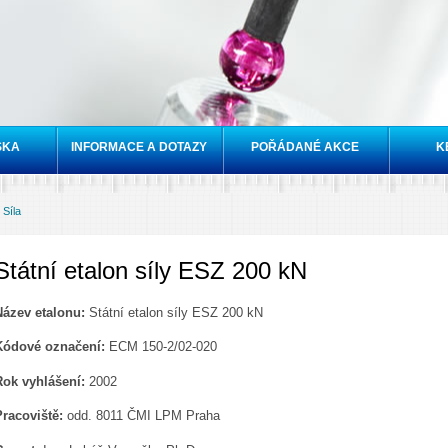
Přejít k
hlavnímu
obsahu
SKA
INFORMACE A DOTAZY
POŘÁDANÉ AKCE
K
»
Síla
Státní etalon síly ESZ 200 kN
Název etalonu:
Státní etalon síly ESZ 200 kN
Kódové označení:
ECM 150-2/02-020
Rok vyhlášení:
2002
Pracoviště:
odd. 8011 ČMI LPM Praha