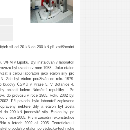
itých sil od 20 kN do 200 kN při zatěžování
u WPM v Lipsku. Byl instalován v laboratoři
provozu byl uveden v roce 1958. Jako etalon
t s celou laboratoří jako etalon síly pro
kN. Zde byl etalon používán do roku 1979.
 do budovy ČSMÚ v Praze 5, V Botanice 4.
vby oblasti kolem Náměstí republiky. Po
znovu do provozu v roce 1985. Roku 2002 byl
2002. Při povodni byla laboratoř zaplavena
opraveny některé díly a etalon byl zcela
N do 200 kN jmenovité síly. Etalon byl po
odu v roce 2005. První zásadní rekonstrukce
hla v letech 2002 až 2005. Teoretickou i
ského podařilo etalon po vědecko-technické