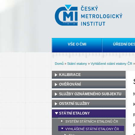
Český
metrologický
institut
Hlavní menu
VŠE O ČMI
ÚŘEDNÍ DE
Domů
»
Státní etalony
»
Vyhlášené státní etalony ČR
Jste zde
KALIBRACE
OVĚŘOVÁNÍ
SLUŽBY OZNÁMENÉHO SUBJEKTU
OSTATNÍ SLUŽBY
STÁTNÍ ETALONY
SYSTÉM STÁTNÍCH ETALONŮ ČR
VYHLÁŠENÉ STÁTNÍ ETALONY ČR