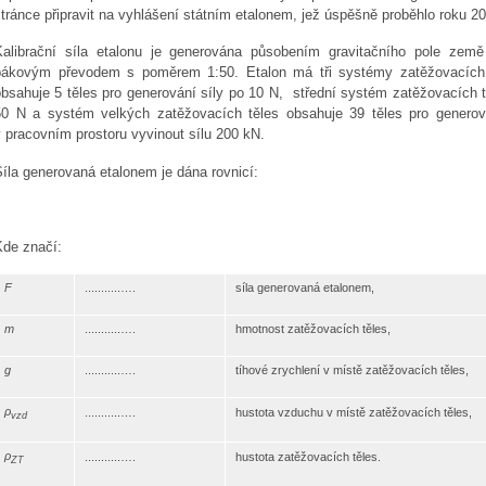
tránce připravit na vyhlášení státním etalonem, jež úspěšně proběhlo roku 2
Kalibrační síla etalonu je generována působením gravitačního pole země
pákovým převodem s poměrem 1:50. Etalon má tři systémy zatěžovacích 
bsahuje 5 těles pro generování síly po 10 N, střední systém zatěžovacích tě
50 N a systém velkých zatěžovacích těles obsahuje 39 těles pro generov
 pracovním prostoru vyvinout sílu 200 kN.
íla generovaná etalonem je dána rovnicí:
Kde značí:
F
...........….
síla generovaná etalonem,
m
...........….
hmotnost zatěžovacích těles,
g
...........….
tíhové zrychlení v místě zatěžovacích těles,
ρ
...........….
hustota vzduchu v místě zatěžovacích těles,
vzd
ρ
...........….
hustota zatěžovacích těles.
ZT