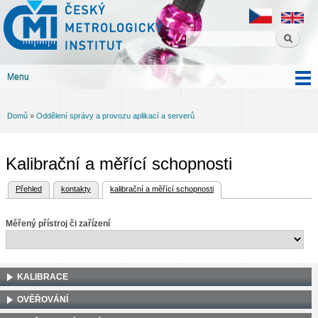
Český
Přejít k
metrologický
hlavnímu
institut
obsahu
Menu
Hlavní menu
Domů
»
Oddělení správy a provozu aplikací a serverů
Jste zde
Kalibrační a měřící schopnosti
(aktivní záložka)
Přehled
kontakty
kalibrační a měřící schopnosti
Hlavní záložky
Měřený přístroj či zařízení
KALIBRACE
OVĚŘOVÁNÍ