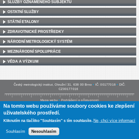
SLUŽBY OZNÁMENÉHO SUBJEKTU
OSTATNÍ SLUŽBY
STÁTNÍ ETALONY
ZDRAVOTNICKÉ PROSTŘEDKY
NÁRODNÍ METROLOGICKÝ SYSTÉM
MEZINÁRODNÍ SPOLUPRÁCE
VĚDA A VÝZKUM
Český metrologický institut, Okružní 31, 638 00 Brno
•
IČ: 00177016
•
DIČ:
CZ00177016
Mapa webu
•
Prohlášení o přístupnosti
Na tomto webu používáme soubory cookies ke zlepšení
uživatelského prostředí.
Ne, chci více informací
Kliknutím na tlačítko "Souhlasím" s tím souhlasíte.
Souhlasím
Nesouhlasím