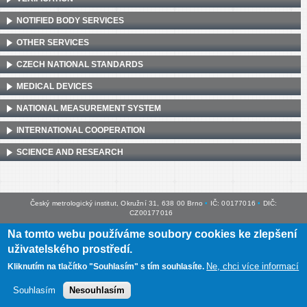
NOTIFIED BODY SERVICES
OTHER SERVICES
CZECH NATIONAL STANDARDS
MEDICAL DEVICES
NATIONAL MEASUREMENT SYSTEM
INTERNATIONAL COOPERATION
SCIENCE AND RESEARCH
Český metrologický institut, Okružní 31, 638 00 Brno
•
IČ: 00177016
•
DIČ:
CZ00177016
Na tomto webu používáme soubory cookies ke zlepšení
Mapa webu
•
Prohlášení o přístupnosti
uživatelského prostředí.
Ne, chci více informací
Kliknutím na tlačítko "Souhlasím" s tím souhlasíte.
Souhlasím
Nesouhlasím