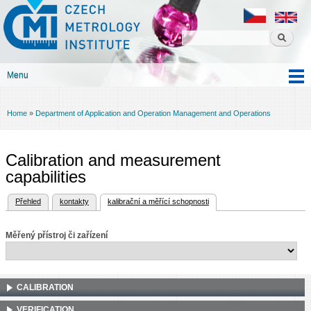
Czech
Skip to
metrology
main
institute
content
Menu
Main menu
Home
»
Department of Application and Operation Management and Operations
You are here
Calibration and measurement
capabilities
(active tab)
Přehled
kontakty
kalibrační a měřící schopnosti
Primary tabs
Měřený přístroj či zařízení
CALIBRATION
VERIFICATION