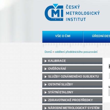
Český
metrologický
institut
Hlavní menu
VŠE O ČMI
ÚŘEDNÍ DE
Domů
»
oddělení předklinického posuzování
Jste zde
KALIBRACE
OVĚŘOVÁNÍ
(akti
SLUŽBY OZNÁMENÉHO SUBJEKTU
Hla
OSTATNÍ SLUŽBY
M
STÁTNÍ ETALONY
ZDRAVOTNICKÉ PROSTŘEDKY
NÁRODNÍ METROLOGICKÝ SYSTÉM