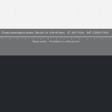
Český metrologický institut, Okružní 31, 638 00 Brno
•
IČ: 00177016
•
DIČ: CZ00177016
Mapa webu
•
Prohlášení o přístupnosti