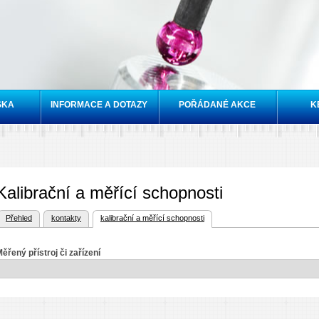
Přejít k
hlavnímu
obsahu
SKA
INFORMACE A DOTAZY
POŘÁDANÉ AKCE
K
Kalibrační a měřící schopnosti
vní záložka)
Přehled
kontakty
kalibrační a měřící schopnosti
vní záložky
ěřený přístroj či zařízení