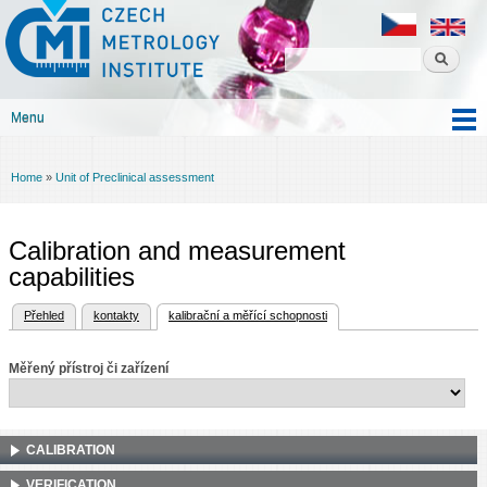
Czech
Skip to
metrology
main
institute
content
Menu
Main menu
Home
»
Unit of Preclinical assessment
You are here
Calibration and measurement
capabilities
(active tab)
Přehled
kontakty
kalibrační a měřící schopnosti
Primary tabs
Měřený přístroj či zařízení
CALIBRATION
VERIFICATION