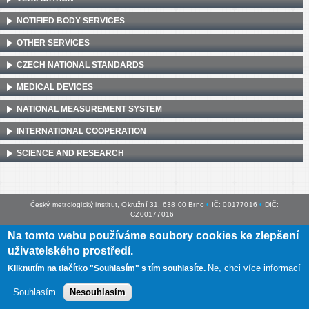
NOTIFIED BODY SERVICES
OTHER SERVICES
CZECH NATIONAL STANDARDS
MEDICAL DEVICES
NATIONAL MEASUREMENT SYSTEM
INTERNATIONAL COOPERATION
SCIENCE AND RESEARCH
Český metrologický institut, Okružní 31, 638 00 Brno
•
IČ: 00177016
•
DIČ:
CZ00177016
Na tomto webu používáme soubory cookies ke zlepšení
Mapa webu
•
Prohlášení o přístupnosti
uživatelského prostředí.
Ne, chci více informací
Kliknutím na tlačítko "Souhlasím" s tím souhlasíte.
Souhlasím
Nesouhlasím