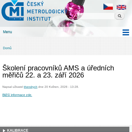
Český
Přejít k
metrologický
hlavnímu
institut
obsahu
Menu
Hlavní menu
Domů
Jste zde
Školení pracovníků AMS a úředních
měřičů 22. a 23. září 2026
Napsal uživatel
thendrych
dne 20 Květen, 2026 - 13:28.
Bližší informace zde.
KALIBRACE