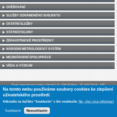
OVĚŘOVÁNÍ
SLUŽBY OZNÁMENÉHO SUBJEKTU
OSTATNÍ SLUŽBY
STÁTNÍ ETALONY
ZDRAVOTNICKÉ PROSTŘEDKY
NÁRODNÍ METROLOGICKÝ SYSTÉM
MEZINÁRODNÍ SPOLUPRÁCE
VĚDA A VÝZKUM
Český metrologický institut, Okružní 31, 638 00 Brno
•
IČ: 00177016
•
DIČ:
Na tomto webu používáme soubory cookies ke zlepšení
CZ00177016
uživatelského prostředí.
Mapa webu
•
Prohlášení o přístupnosti
Ne, chci více informací
Kliknutím na tlačítko "Souhlasím" s tím souhlasíte.
Souhlasím
Nesouhlasím