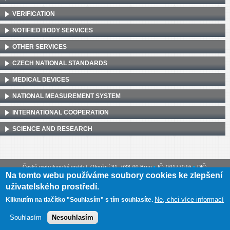
VERIFICATION
NOTIFIED BODY SERVICES
OTHER SERVICES
CZECH NATIONAL STANDARDS
MEDICAL DEVICES
NATIONAL MEASUREMENT SYSTEM
INTERNATIONAL COOPERATION
SCIENCE AND RESEARCH
Český metrologický institut, Okružní 31, 638 00 Brno
•
IČ: 00177016
•
DIČ:
Na tomto webu používáme soubory cookies ke zlepšení
CZ00177016
uživatelského prostředí.
Mapa webu
•
Prohlášení o přístupnosti
Ne, chci více informací
Kliknutím na tlačítko "Souhlasím" s tím souhlasíte.
Souhlasím
Nesouhlasím