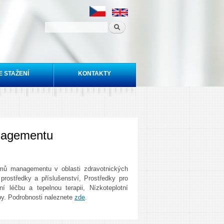
E STAŽENÍ
KONTAKTY
anagementu
stémů managementu v oblasti zdravotnických
prostředky a příslušenství, Prostředky pro
í léčbu a tepelnou terapii, Nízkoteplotní
by. Podrobnosti naleznete
zde
.