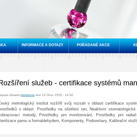
Přejít k
hlavnímu
obsahu
SKA
INFORMACE A DOTAZY
POŘÁDANÉ AKCE
K
Rozšíření služeb - certifikace systémů m
apsal uživatel
jmeistrova
dne 13 Únor, 2026 - 14:32.
Český metrologický institut rozšířil svůj rozsah v oblasti certifikace sy
prostředků o oblast: Prostředky na ošetření ran, Neaktivní stomatologické 
zobrazovací metody, Prostředky pro monitorování, Prostředky pro radiačn
sterilizace parou a formaldehydem, Komponenty, Podsestavy, Kalibrační služ