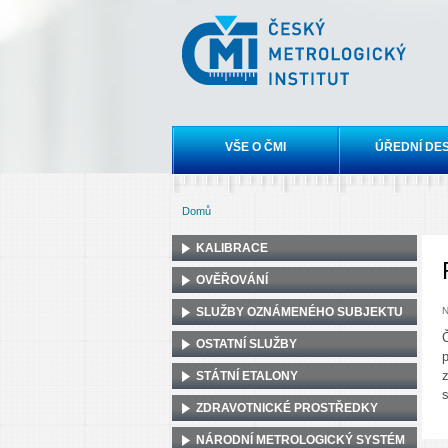
Český
metrologický
institut
Hlavní menu
VŠE O ČMI
ÚŘEDNÍ DE
Domů
Jste zde
KALIBRACE
OVĚŘOVÁNÍ
SLUŽBY OZNÁMENÉHO SUBJEKTU
N
OSTATNÍ SLUŽBY
STÁTNÍ ETALONY
ZDRAVOTNICKÉ PROSTŘEDKY
NÁRODNÍ METROLOGICKÝ SYSTÉM