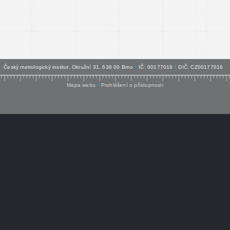
Český metrologický institut, Okružní 31, 638 00 Brno
•
IČ: 00177016
•
DIČ: CZ00177016
Mapa webu
•
Prohlášení o přístupnosti