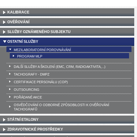
KALIBRACE
OVĚŘOVÁNÍ
SLUŽBY OZNÁMENÉHO SUBJEKTU
OSTATNÍ SLUŽBY
MEZILABORATORNÍ POROVNÁVÁNÍ
PROGRAM MLP
DALŠÍ SLUŽBY A ŠKOLENÍ (EMC, CRM, RADIOAKTIVITA,...)
TACHOGRAFY - DMPZ
CERTIFIKACE PERSONÁLU (COP)
OUTSOURCING
POŘÁDANÉ AKCE
OSVĚDČOVÁNÍ O ODBORNÉ ZPŮSOBILOSTI K OVĚŘOVÁNÍ
TACHOGRAFŮ
STÁTNÍ ETALONY
ZDRAVOTNICKÉ PROSTŘEDKY