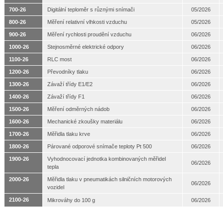
700-26
Digitální teploměr s různými snímači
05/2026
800-26
Měření relativní vlhkosti vzduchu
05/2026
900-26
Měření rychlosti proudění vzduchu
06/2026
1000-26
Stejnosměrné elektrické odpory
06/2026
1100-26
RLC most
06/2026
1200-26
Převodníky tlaku
06/2026
1300-26
Závaží třídy E1/E2
06/2026
1400-26
Závaží třídy F1
06/2026
1500-26
Měření odměrných nádob
06/2026
1600-26
Mechanické zkoušky materiálu
06/2026
1700-26
Měřidla tlaku krve
06/2026
1800-26
Párované odporové snímače teploty Pt 500
06/2026
1900-26
Vyhodnocovací jednotka kombinovaných měřidel
06/2026
tepla
2000-26
Měřidla tlaku v pneumatikách silničních motorových
06/2026
vozidel
2100-26
Mikrováhy do 100 g
06/2026