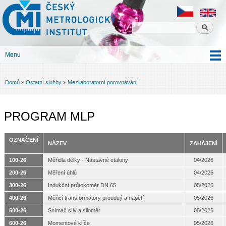
Český
Přejít k
metrologický
hlavnímu
institut
obsahu
Menu
Hlavní menu
Domů
»
Ostatní služby
»
Mezilaboratorní porovnávání
Jste zde
PROGRAM MLP
OZNAČENÍ
NÁZEV
ZAHÁJENÍ
100-26
Měřidla délky - Nástavné etalony
04/2026
200-26
Měření úhlů
04/2026
300-26
Indukční průtokoměr DN 65
05/2026
400-26
Měřicí transformátory prouduý a napětí
05/2026
500-26
Snímač síly a siloměr
05/2026
600-26
Momentové klíče
05/2026