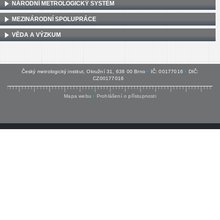
NÁRODNÍ METROLOGICKÝ SYSTÉM
MEZINÁRODNÍ SPOLUPRÁCE
VĚDA A VÝZKUM
Český metrologický institut, Okružní 31, 638 00 Brno
•
IČ: 00177016
•
DIČ:
CZ00177016
Mapa webu
•
Prohlášení o přístupnosti