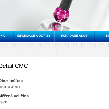
Přejít k
hlavnímu
obsahu
SKA
INFORMACE A DOTAZY
POŘÁDANÉ AKCE
K
Detail CMC
Obor měření
eplota a vlhkost
Měřená veličina
eplota