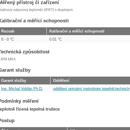
Měřený přístroj či zařízení
latinový odporový teploměr (IPRT) s displejem
Kalibrační a měřící schopnosti
Rozsah
Kalibrační a měřící schopnosti
0 - 0 °C
0.01 °C
Technická způsobilost
CIPM MRA
Garant služby
Garant služby
Oddělení
Ing. Michal Voldán Ph.D.
oddělení primární metrologie tepelně-technick
Podmínky měření
teplotně řízená tepelná trubice
Postup