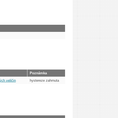
Poznámka
ých veličin
hystereze zahrnuta