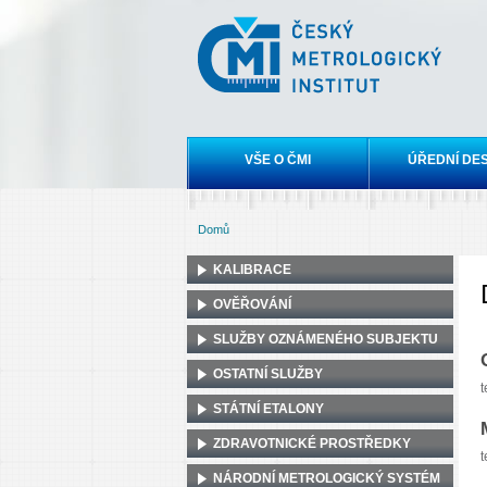
Český
metrologický
institut
Hlavní menu
VŠE O ČMI
ÚŘEDNÍ DE
Domů
Jste zde
KALIBRACE
OVĚŘOVÁNÍ
SLUŽBY OZNÁMENÉHO SUBJEKTU
OSTATNÍ SLUŽBY
t
STÁTNÍ ETALONY
ZDRAVOTNICKÉ PROSTŘEDKY
t
NÁRODNÍ METROLOGICKÝ SYSTÉM