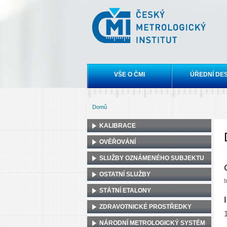
Český
metrologický
institut
Hlavní menu
VŠE O ČMI
ÚŘEDNÍ DE
Domů
Jste zde
KALIBRACE
OVĚŘOVÁNÍ
SLUŽBY OZNÁMENÉHO SUBJEKTU
OSTATNÍ SLUŽBY
t
STÁTNÍ ETALONY
ZDRAVOTNICKÉ PROSTŘEDKY
NÁRODNÍ METROLOGICKÝ SYSTÉM