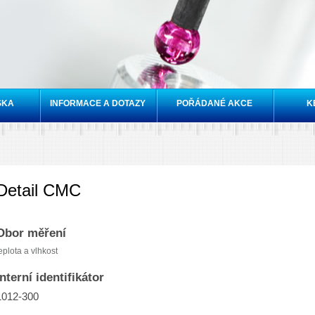
Přejít k
hlavnímu
obsahu
SKA
INFORMACE A DOTAZY
POŘÁDANÉ AKCE
K
Detail CMC
Obor měření
eplota a vlhkost
Interní identifikátor
1012-300