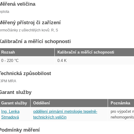
Měřená veličina
eplota
Měřený přístroj či zařízení
ermočlánky z ušlechtilých kovů: R, S
Kalibrační a měřící schopnosti
Rozsah
Kalibrační a měřící schopnosti
0 - 220 °C
0.4 K
Technická způsobilost
CIPM MRA
Garant služby
Garant služby
Oddělení
Poznámka
Ing. Lenka
oddělení primární metrologie tepelně-
pro výpočet n
Strnadová
technických veličin
nehomogenita
Podmínky měření