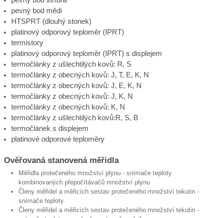
pevný bod mědi
HTSPRT (dlouhý stonek)
platinový odporový teploměr (IPRT)
termistory
platinový odporový teploměr (IPRT) s displejem
termočlánky z ušlechtilých kovů: R, S
termočlánky z obecných kovů: J, T, E, K, N
termočlánky z obecných kovů: J, E, K, N
termočlánky z obecných kovů: J, K, N
termočlánky z obecných kovů: K, N
termočlánky z ušlechtilých kovů:R, S, B
termočlánek s displejem
platinové odporové teploměry
Ověřovaná stanovená měřidla
Měřidla protečeného množství plynu - snímače teploty
kombinovaných přepočítávačů množství plynu
Členy měřidel a měřicích sestav protečeného množství tekutin -
snímače teploty
Členy měřidel a měřicích sestav protečeného množství tekutin -