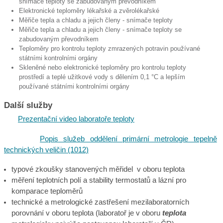
snímače teploty se zabudovaným převodníkem
Elektronické teploměry lékařské a zvěrolékařské
Měřiče tepla a chladu a jejich členy - snímače teploty
Měřiče tepla a chladu a jejich členy - snímače teploty se
zabudovaným převodníkem
Teploměry pro kontrolu teploty zmrazených potravin používané
státními kontrolními orgány
Skleněné nebo elektronické teploměry pro kontrolu teploty
prostředí a teplé užitkové vody s dělením 0,1 °C a lepším
používané státními kontrolními orgány
Další služby
Prezentační video laboratoře teploty
Popis služeb oddělení primární metrologie tepelně
technických veličin (1012)
typové zkoušky stanovených měřidel v oboru teplota
měření teplotních polí a stability termostatů a lázní pro
komparace teploměrů
technické a metrologické zastřešení mezilaboratorních
porovnání v oboru teplota (laboratoř je v oboru
teplota