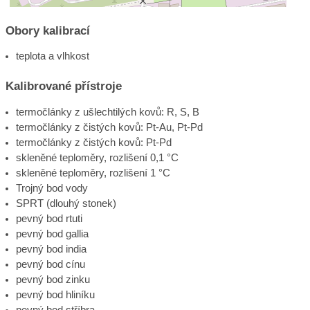
Obory kalibrací
teplota a vlhkost
Kalibrované přístroje
termočlánky z ušlechtilých kovů: R, S, B
termočlánky z čistých kovů: Pt-Au, Pt-Pd
termočlánky z čistých kovů: Pt-Pd
skleněné teploměry, rozlišení 0,1 °C
skleněné teploměry, rozlišení 1 °C
Trojný bod vody
SPRT (dlouhý stonek)
pevný bod rtuti
pevný bod gallia
pevný bod india
pevný bod cínu
pevný bod zinku
pevný bod hliníku
pevný bod stříbra