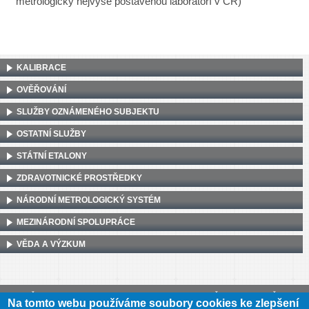
metrologicky nejvýše postavenou laboratoří v ČR)
KALIBRACE
OVĚŘOVÁNÍ
SLUŽBY OZNÁMENÉHO SUBJEKTU
OSTATNÍ SLUŽBY
STÁTNÍ ETALONY
ZDRAVOTNICKÉ PROSTŘEDKY
NÁRODNÍ METROLOGICKÝ SYSTÉM
MEZINÁRODNÍ SPOLUPRÁCE
VĚDA A VÝZKUM
Český metrologický institut, Okružní 31, 638 00 Brno
•
IČ: 00177016
•
DIČ:
Na tomto webu používáme soubory cookies ke zlepšení
CZ00177016