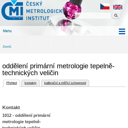
Český
Přejít k
metrologický
hlavnímu
institut
obsahu
Menu
Hlavní menu
Domů
Jste zde
oddělení primární metrologie tepelně-
technických veličin
(aktivní záložka)
Přehled
kontakty
kalibrační a měřící schopnosti
Hlavní záložky
Kontakt
1012 - oddělení primární
metrologie tepelně-
technických veličin