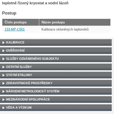
teplotně řízený kryostat a vodní lázeň
Postup
Číslo postupu
Název postupu
133-MP-C001
Kalibrace skleněných teploměrů
KALIBRACE
OVĚŘOVÁNÍ
SLUŽBY OZNÁMENÉHO SUBJEKTU
OSTATNÍ SLUŽBY
STÁTNÍ ETALONY
ZDRAVOTNICKÉ PROSTŘEDKY
NÁRODNÍ METROLOGICKÝ SYSTÉM
MEZINÁRODNÍ SPOLUPRÁCE
VĚDA A VÝZKUM