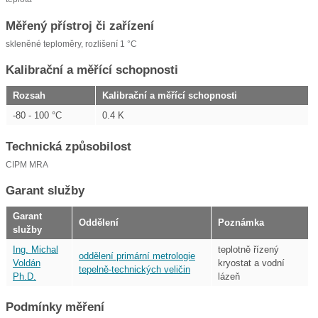
Měřený přístroj či zařízení
skleněné teploměry, rozlišení 1 °C
Kalibrační a měřící schopnosti
Rozsah
Kalibrační a měřící schopnosti
-80 - 100 °C
0.4 K
Technická způsobilost
CIPM MRA
Garant služby
Garant
Oddělení
Poznámka
služby
Ing. Michal
teplotně řízený
oddělení primární metrologie
Voldán
kryostat a vodní
tepelně-technických veličin
Ph.D.
lázeň
Podmínky měření