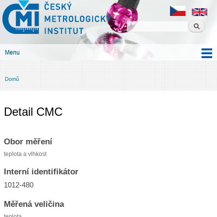
Český
Přejít k
metrologický
hlavnímu
institut
obsahu
Menu
Hlavní menu
Domů
Jste zde
Detail CMC
Obor měření
teplota a vlhkost
Interní identifikátor
1012-480
Měřená veličina
teplota