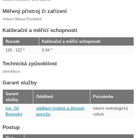
Měřený přístroj či zařízení
vnikací tělesa Rockwell
Kalibrační a měřící schopnosti
Rozsah
Kalibrační a měřící schopnosti
118 - 122 º
0.04 º
Technická způsobilost
akreditace
Garant služby
Garant
Oddělení
Poznámka
služby
Ing. Jiří
oddělení tvrdosti a drsnosti
interní metrologický
Borovský
povrchu
výkon
Postup