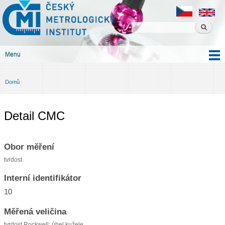
Český
Přejít k
metrologický
hlavnímu
institut
obsahu
Menu
Hlavní menu
Domů
Jste zde
Detail CMC
Obor měření
tvrdost
Interní identifikátor
10
Měřená veličina
tvrdost Rockwell: úhel kužele