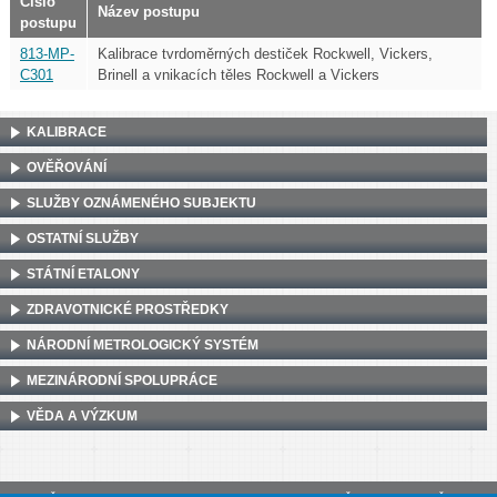
Číslo
Název postupu
postupu
813-MP-
Kalibrace tvrdoměrných destiček Rockwell, Vickers,
C301
Brinell a vnikacích těles Rockwell a Vickers
KALIBRACE
OVĚŘOVÁNÍ
SLUŽBY OZNÁMENÉHO SUBJEKTU
OSTATNÍ SLUŽBY
STÁTNÍ ETALONY
ZDRAVOTNICKÉ PROSTŘEDKY
NÁRODNÍ METROLOGICKÝ SYSTÉM
MEZINÁRODNÍ SPOLUPRÁCE
VĚDA A VÝZKUM