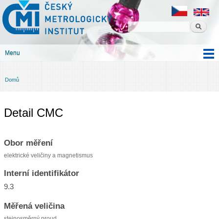
Český
Přejít k
metrologický
hlavnímu
institut
obsahu
Menu
Hlavní menu
Domů
Jste zde
Detail CMC
Obor měření
elektrické veličiny a magnetismus
Interní identifikátor
9.3
Měřená veličina
stejnosměrný proud