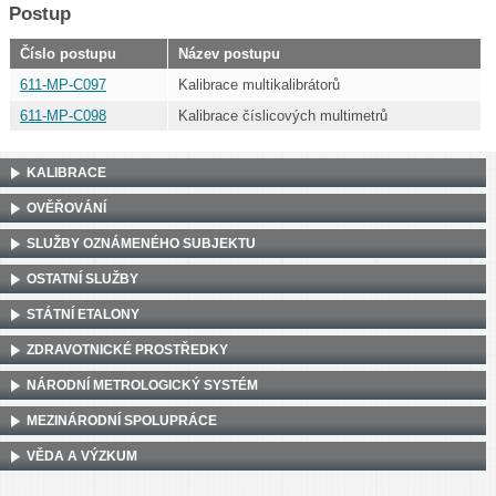
Postup
Číslo postupu
Název postupu
611-MP-C097
Kalibrace multikalibrátorů
611-MP-C098
Kalibrace číslicových multimetrů
KALIBRACE
OVĚŘOVÁNÍ
SLUŽBY OZNÁMENÉHO SUBJEKTU
OSTATNÍ SLUŽBY
STÁTNÍ ETALONY
ZDRAVOTNICKÉ PROSTŘEDKY
NÁRODNÍ METROLOGICKÝ SYSTÉM
MEZINÁRODNÍ SPOLUPRÁCE
VĚDA A VÝZKUM