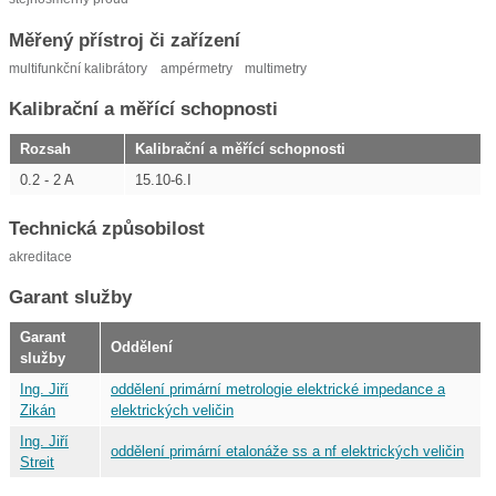
Měřený přístroj či zařízení
multifunkční kalibrátory
ampérmetry
multimetry
Kalibrační a měřící schopnosti
Rozsah
Kalibrační a měřící schopnosti
0.2 - 2 A
15.10-6.I
Technická způsobilost
akreditace
Garant služby
Garant
Oddělení
služby
Ing. Jiří
oddělení primární metrologie elektrické impedance a
Zikán
elektrických veličin
Ing. Jiří
oddělení primární etalonáže ss a nf elektrických veličin
Streit