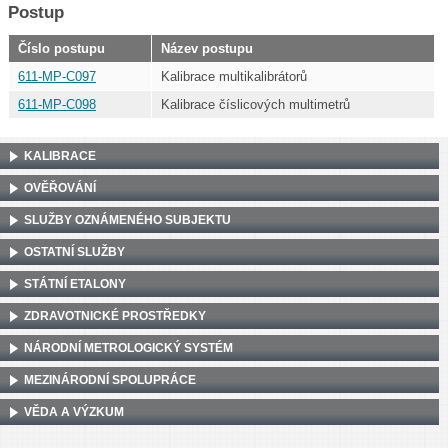
Postup
Číslo postupu
Název postupu
611-MP-C097
Kalibrace multikalibrátorů
611-MP-C098
Kalibrace číslicových multimetrů
KALIBRACE
OVĚŘOVÁNÍ
SLUŽBY OZNÁMENÉHO SUBJEKTU
OSTATNÍ SLUŽBY
STÁTNÍ ETALONY
ZDRAVOTNICKÉ PROSTŘEDKY
NÁRODNÍ METROLOGICKÝ SYSTÉM
MEZINÁRODNÍ SPOLUPRÁCE
VĚDA A VÝZKUM