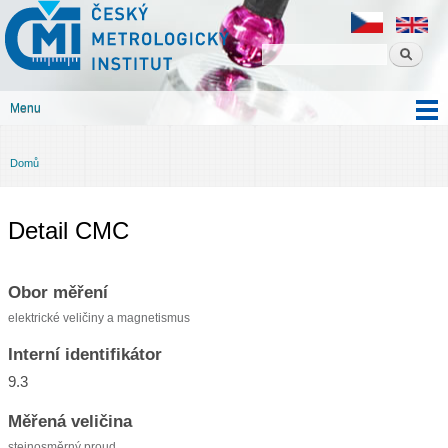
Český
Přejít k
metrologický
hlavnímu
institut
obsahu
Menu
Hlavní menu
Domů
Jste zde
Detail CMC
Obor měření
elektrické veličiny a magnetismus
Interní identifikátor
9.3
Měřená veličina
stejnosměrný proud