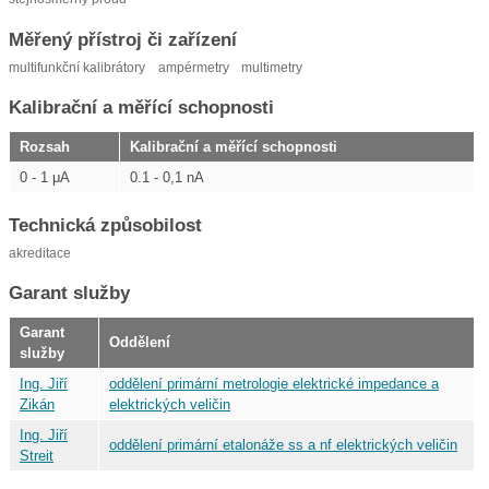
Měřený přístroj či zařízení
multifunkční kalibrátory
ampérmetry
multimetry
Kalibrační a měřící schopnosti
Rozsah
Kalibrační a měřící schopnosti
0 - 1 μA
0.1 - 0,1 nA
Technická způsobilost
akreditace
Garant služby
Garant
Oddělení
služby
Ing. Jiří
oddělení primární metrologie elektrické impedance a
Zikán
elektrických veličin
Ing. Jiří
oddělení primární etalonáže ss a nf elektrických veličin
Streit