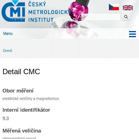
Český
Přejít k
metrologický
hlavnímu
institut
obsahu
Menu
Hlavní menu
Domů
Jste zde
Detail CMC
Obor měření
elektrické veličiny a magnetismus
Interní identifikátor
9.3
Měřená veličina
stejnosměrný proud