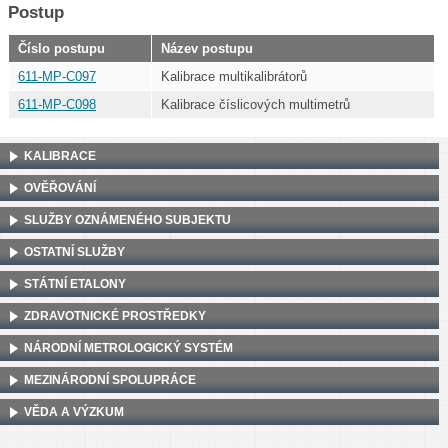
Postup
Číslo postupu
Název postupu
611-MP-C097
Kalibrace multikalibrátorů
611-MP-C098
Kalibrace číslicových multimetrů
KALIBRACE
OVĚŘOVÁNÍ
SLUŽBY OZNÁMENÉHO SUBJEKTU
OSTATNÍ SLUŽBY
STÁTNÍ ETALONY
ZDRAVOTNICKÉ PROSTŘEDKY
NÁRODNÍ METROLOGICKÝ SYSTÉM
MEZINÁRODNÍ SPOLUPRÁCE
VĚDA A VÝZKUM