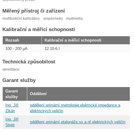
Měřený přístroj či zařízení
multifunkční kalibrátory
ampérmetry
multimetry
Kalibrační a měřící schopnosti
Rozsah
Kalibrační a měřící schopnosti
100 - 200 μA
12.10-6.I
Technická způsobilost
akreditace
Garant služby
Garant
Oddělení
služby
Ing. Jiří
oddělení primární metrologie elektrické impedance a
Zikán
elektrických veličin
Ing. Jiří
oddělení primární etalonáže ss a nf elektrických veličin
Streit