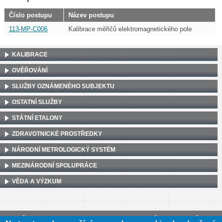
Číslo postupu
Název postupu
113-MP-C006
Kalibrace měřičů elektromagnetického pole
KALIBRACE
OVĚŘOVÁNÍ
SLUŽBY OZNÁMENÉHO SUBJEKTU
OSTATNÍ SLUŽBY
STÁTNÍ ETALONY
ZDRAVOTNICKÉ PROSTŘEDKY
NÁRODNÍ METROLOGICKÝ SYSTÉM
MEZINÁRODNÍ SPOLUPRÁCE
VĚDA A VÝZKUM
Český metrologický institut, Okružní 31, 638 00 Brno
•
IČ: 00177016
•
DIČ: