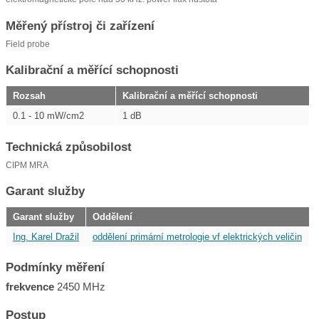
Měřený přístroj či zařízení
Field probe
Kalibrační a měřící schopnosti
Rozsah
Kalibrační a měřící schopnosti
0.1 - 10 mW/cm2
1 dB
Technická způsobilost
CIPM MRA
Garant služby
Garant služby
Oddělení
Ing. Karel Dražil
oddělení primární metrologie vf elektrických veličin
Podmínky měření
frekvence
2450 MHz
Postup