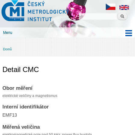
Český
Přejít k
metrologický
hlavnímu
institut
obsahu
Menu
Hlavní menu
Domů
Jste zde
Detail CMC
Obor měření
elektrické veličiny a magnetismus
Interní identifikátor
EMF13
Měřená veličina
elektromagnetické pole nad 50 kHz: power flux hustota