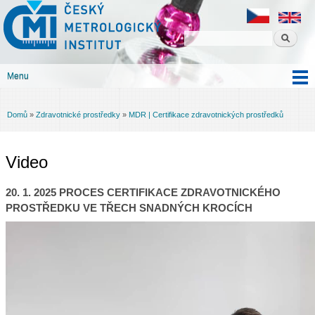
Český
Přejít k
metrologický
hlavnímu
institut
obsahu
Menu
Hlavní menu
Domů
»
Zdravotnické prostředky
»
MDR | Certifikace zdravotnických prostředků
Jste zde
Video
20. 1. 2025 PROCES CERTIFIKACE ZDRAVOTNICKÉHO
PROSTŘEDKU VE TŘECH SNADNÝCH KROCÍCH