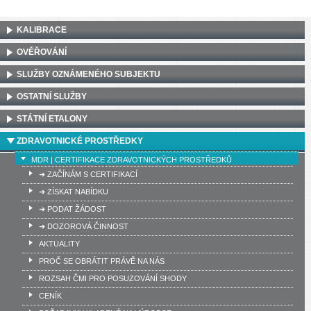
KALIBRACE
OVĚŘOVÁNÍ
SLUŽBY OZNÁMENÉHO SUBJEKTU
OSTATNÍ SLUŽBY
STÁTNÍ ETALONY
ZDRAVOTNICKÉ PROSTŘEDKY
MDR | CERTIFIKACE ZDRAVOTNICKÝCH PROSTŘEDKŮ
➜ ZAČÍNÁM S CERTIFIKACÍ
➜ ZÍSKAT NABÍDKU
➜ PODAT ŽÁDOST
➜ DOZOROVÁ ČINNOST
AKTUALITY
PROČ SE OBRÁTIT PRÁVĚ NA NÁS
ROZSAH ČMI PRO POSUZOVÁNÍ SHODY
CENÍK