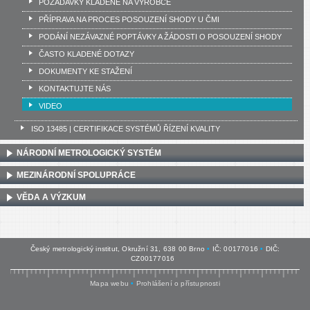
POŽADAVKY KLADENÉ NA VÝROBCE
PŘÍPRAVA NA PROCES POSOUZENÍ SHODY U ČMI
PODÁNÍ NEZÁVAZNÉ POPTÁVKY A ŽÁDOSTI O POSOUZENÍ SHODY
ČASTO KLADENÉ DOTAZY
DOKUMENTY KE STAŽENÍ
KONTAKTUJTE NÁS
VIDEO
ISO 13485 | CERTIFIKACE SYSTÉMŮ ŘÍZENÍ KVALITY
NÁRODNÍ METROLOGICKÝ SYSTÉM
MEZINÁRODNÍ SPOLUPRÁCE
VĚDA A VÝZKUM
Český metrologický institut, Okružní 31, 638 00 Brno
•
IČ: 00177016
•
DIČ:
CZ00177016
Mapa webu
•
Prohlášení o přístupnosti