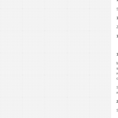
S
1
Z
1
1
c
m
2