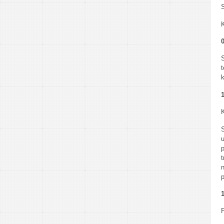
0
k
1
K
S
1