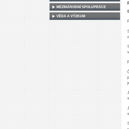
MEZINÁRODNÍ SPOLUPRÁCE
0
VĚDA A VÝZKUM
P
o
v
P
Č
p
j
s
S