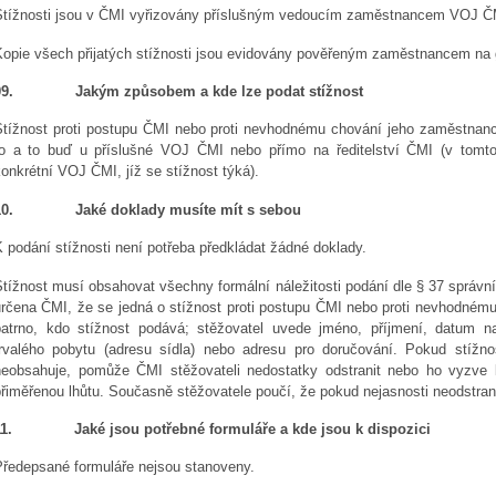
Stížnosti jsou v ČMI vyřizovány příslušným vedoucím zaměstnancem VOJ 
Kopie všech přijatých stížnosti jsou evidovány pověřeným zaměstnancem na 
9.
Jakým způsobem a kde lze podat stížnost
Stížnost proti postupu ČMI nebo proti nevhodnému chování jeho zaměstna
to a to buď u příslušné VOJ ČMI nebo přímo na ředitelství ČMI (v tomto
onkrétní VOJ ČMI, jíž se stížnost týká).
0.
Jaké doklady musíte mít s sebou
 podání stížnosti není potřeba předkládat žádné doklady.
tížnost musí obsahovat všechny formální náležitosti podání dle § 37 správníh
určena ČMI, že se jedná o stížnost proti postupu ČMI nebo proti nevhodném
patrno, kdo stížnost podává; stěžovatel uvede jméno, příjmení, datum nar
trvalého pobytu (adresu sídla) nebo adresu pro doručování. Pokud stížnost
neobsahuje, pomůže ČMI stěžovateli nedostatky odstranit nebo ho vyzve 
přiměřenou lhůtu. Současně stěžovatele poučí, že pokud nejasnosti neodstra
1.
Jaké jsou potřebné formuláře a kde jsou k dispozici
Předepsané formuláře nejsou stanoveny.