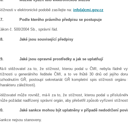
tížnosti v elektronické podobě zasílejte na:
info(a)cmi.gov.cz
7.
Podle kterého právního předpisu se postupuje
ákon č. 500/2004 Sb., správní řád.
8.
Jaké jsou související předpisy
9.
Jaké jsou opravné prostředky a jak se uplatňují
Má-li stěžovatel za to, že stížnost, kterou podal u ČMI, nebyla řádně vy
stížnosti u generálního ředitele ČMI, a to ve lhůtě 30 dnů od jejího dor
rozhodnutím GŘ, postoupí sekretariát GŘ kompletní spis stížnosti orgán
harakteru záležitosti).
Stěžovatel může rovněž, má-li za to, že stížnost, kterou podal u příslušné
ůže požádat nadřízený správní orgán, aby přešetřil způsob vyřízení stížnost
0.
Jaké sankce mohou být uplatněny v případě nedodržení povi
Sankce nejsou stanoveny.