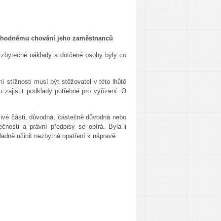
nevhodnému chování jeho zaměstnanců
y zbytečné náklady a dotčené osoby byly co
 stížnosti musí být stěžovatel v této lhůtě
u zajistit podklady potřebné pro vyřízení. O
otlivé části, důvodná, částečně důvodná nebo
osti a právní předpisy se opírá. Byla-li
dně učinit nezbytná opatření k nápravě.