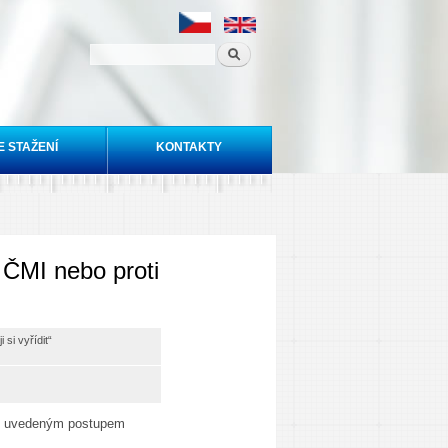
E STAŽENÍ
KONTAKTY
u ČMI nebo proti
si vyřídit“
íže uvedeným postupem