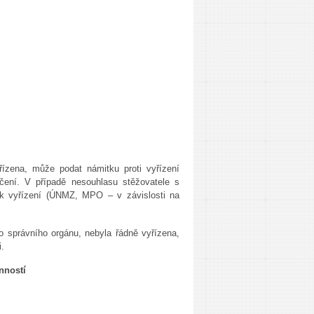
řízena, může podat námitku proti vyřízení
učení. V případě nesouhlasu stěžovatele s
u k vyřízení (ÚNMZ, MPO – v závislosti na
ho správního orgánu, nebyla řádně vyřízena,
i.
nností