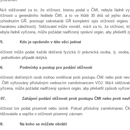
Má-li stěžovatel za to, že stížnost, kterou podal u ČMI, nebyla řádně vy
stížnosti u generálního ředitele ČMI, a to ve lhůtě 30 dnů od jejího dor
rozhodnutím GŘ, postoupí sekretariát GŘ kompletní spis stížnosti orgán
harakteru záležitosti). Stěžovatel může rovněž, má-li za to, že stížnost, k
ebyla řádně vyřízena, může požádat nadřízený správní orgán, aby přešetřil z
5.
Kdo je oprávněn v této věci jednat
Stížnost může podat každá dotčená fyzická či právnická osoba, tj. osoba,
 jednotlivém případě dotýká.
6.
Podmínky a postup pro podání stížnosti
Stížnosti dotčených osob mohou směřovat proti postupu ČMI nebo proti n
v ČMI vyřizovány příslušným vedoucím zaměstnancem VOJ. Má-li stěžovatel
yřízena, může požádat nadřízený správní orgán, aby přešetřil způsob vyřízení
07.
Zahájení podání stížnosti proti postupu ČMI nebo proti n
Stížnost lze podat písemně nebo ústně. Pokud příslušný zaměstnanec ČMI
stěžovatele a sepíše o stížnosti písemný záznam.
8.
Na koho se můžete obrátit