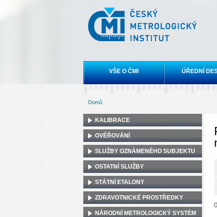
Český
metrologický
institut
Hlavní menu
VŠE O ČMI
ÚŘEDNÍ DE
Domů
Jste zde
KALIBRACE
OVĚŘOVÁNÍ
SLUŽBY OZNÁMENÉHO SUBJEKTU
OSTATNÍ SLUŽBY
STÁTNÍ ETALONY
ZDRAVOTNICKÉ PROSTŘEDKY
NÁRODNÍ METROLOGICKÝ SYSTÉM