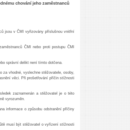
vhodnému chování jeho zaměstnanců
ů jsou v ČMI vyřizovány příslušnou vnitřní
h zaměstnanců ČMI nebo proti postupu ČMI
bo správní delikt není tímto dotčena.
 to za vhodné, vyslechne stěžovatele, osoby,
snění věci. Při prošetřování příčin stížnosti
ýsledek zaznamenán a stěžovatel je o této
mně vyrozuměn.
ána informace o způsobu odstranění příčiny
tě musí být stěžovatel o vyřízení stížnosti