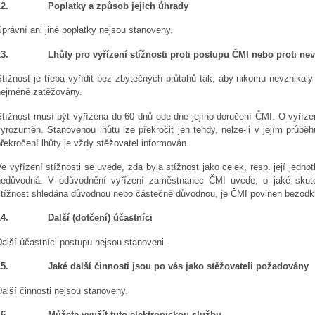
2.
Poplatky a způsob jejich úhrady
právní ani jiné poplatky nejsou stanoveny.
3.
Lhůty pro vyřízení stížnosti proti postupu ČMI nebo proti 
Stížnost je třeba vyřídit bez zbytečných průtahů tak, aby nikomu nevznikal
nejméně zatěžovány.
tížnost musí být vyřízena do 60 dnů ode dne jejího doručení ČMI. O vyřízení
yrozuměn. Stanovenou lhůtu lze překročit jen tehdy, nelze-li v jejím průběh
řekročení lhůty je vždy stěžovatel informován.
e vyřízení stížnosti se uvede, zda byla stížnost jako celek, resp. její jedn
nedůvodná. V odůvodnění vyřízení zaměstnanec ČMI uvede, o jaké skutečn
stížnost shledána důvodnou nebo částečně důvodnou, je ČMI povinen bezodkla
4.
Další (dotčení) účastníci
alší účastníci postupu nejsou stanoveni.
5.
Jaké další činnosti jsou po vás jako stěžovateli požadovány
alší činnosti nejsou stanoveny.
6.
Můžete využít tuto elektronickou službu