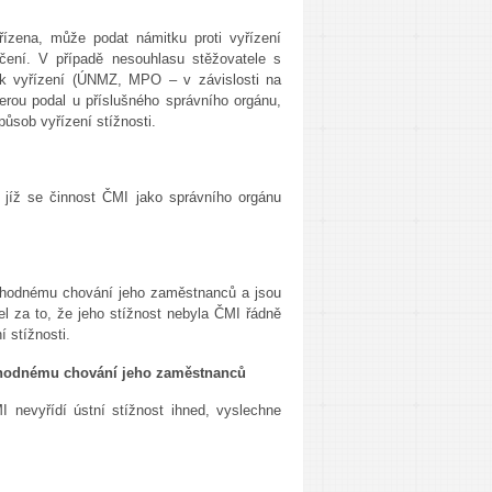
řízena, může podat námitku proti vyřízení
učení. V případě nesouhlasu stěžovatele s
u k vyřízení (ÚNMZ, MPO – v závislosti na
terou podal u příslušného správního orgánu,
působ vyřízení stížnosti.
 jíž se činnost ČMI jako správního orgánu
evhodnému chování jeho zaměstnanců a jsou
 za to, že jeho stížnost nebyla ČMI řádně
 stížnosti.
evhodnému chování jeho zaměstnanců
 nevyřídí ústní stížnost ihned, vyslechne