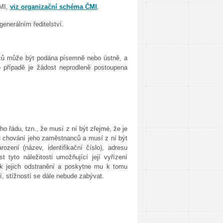
ČMI,
viz organizační schéma ČMI
.
generálním ředitelství.
nců může být podána písemně nebo ústně, a
 případě je žádost neprodleně postoupena
o řádu, tzn., že musí z ní být zřejmé, že je
u chování jeho zaměstnanců a musí z ní být
ození (název, identifikační číslo), adresu
 tyto náležitosti umožňující její vyřízení
k jejich odstranění a poskytne mu k tomu
ní, stížností se dále nebude zabývat.