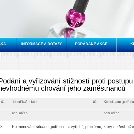
Přejít k
hlavnímu
obsahu
SKA
INFORMACE A DOTAZY
POŘÁDANÉ AKCE
K
Podání a vyřizování stížností proti postup
nevhodnému chování jeho zaměstnanců
01. Identifikační kód
02. Kód situace „potřebuji 
není určen
není určen
03. Pojmenování situace „potřebuji si vyřídit“, problému, který se řeší n