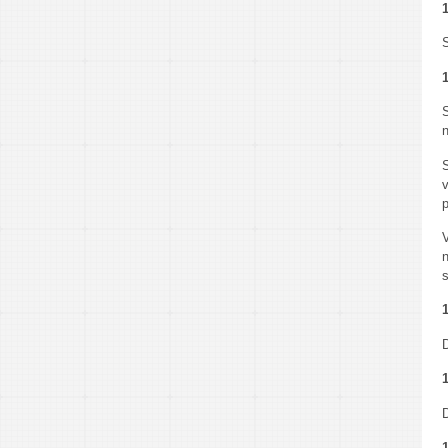
1
S
1
S
v
p
V
1
D
1
D
1