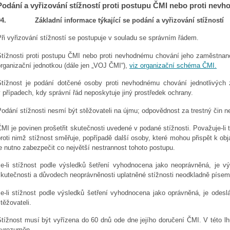
Podání a vyřizování stížností proti postupu ČMI nebo proti ne
4.
Základní informace týkající se podání a vyřizování stížností
ři vyřizování stížností se postupuje v souladu se správním řádem.
Stížnosti proti postupu ČMI nebo proti nevhodnému chování jeho zaměstnanc
rganizační jednotkou (dále jen „VOJ ČMI“),
viz organizační schéma ČMI.
Stížnost je podání dotčené osoby proti nevhodnému chování jednotlivýc
 případech, kdy správní řád neposkytuje jiný prostředek ochrany.
odání stížnosti nesmí být stěžovateli na újmu; odpovědnost za trestný čin ne
MI je povinen prošetřit skutečnosti uvedené v podané stížnosti. Považuje-li
roti nimž stížnost směřuje, popřípadě další osoby, které mohou přispět k obja
e nutno zabezpečit co největší nestrannost tohoto postupu.
Je-li stížnost podle výsledků šetření vyhodnocena jako neoprávněná, je v
skutečnosti a důvodech neoprávněnosti uplatněné stížnosti neodkladně píse
Je-li stížnost podle výsledků šetření vyhodnocena jako oprávněná, je odesl
těžovateli.
tížnost musí být vyřízena do 60 dnů ode dne jejího doručení ČMI. V této lhů
vyrozuměn.