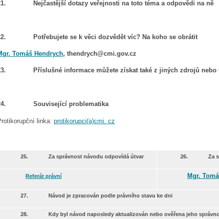
1.
Nejčastější dotazy veřejnosti na toto téma a odpovědi na ně
2.
Potřebujete se k věci dozvědět víc? Na koho se obrátit
Mgr. Tomáš Hendrych
, thendrych@cmi.gov.cz
3.
Příslušné informace můžete získat také z jiných zdrojů nebo 
4.
Související problematika
rotikorupční linka:
protikorupci(a)cmi. cz
25.
Za správnost návodu odpovídá útvar
26.
Za 
Mgr. Tomá
Referát právní
27.
Návod je zpracován podle právního stavu ke dni
28.
Kdy byl návod naposledy aktualizován nebo ověřena jeho správn