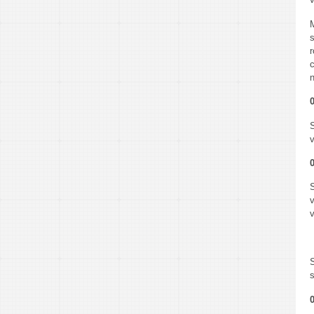
c
n
0
v
0
v
0