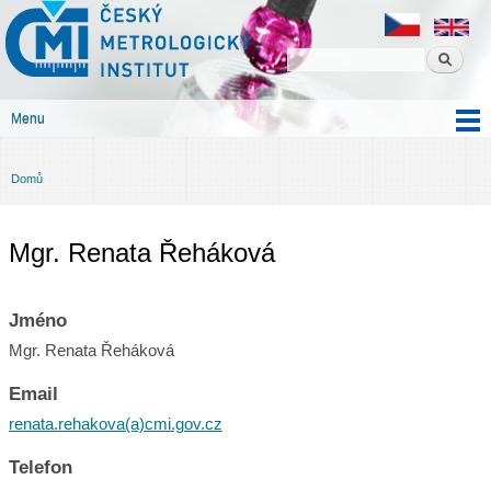
Český
Přejít k
metrologický
hlavnímu
institut
obsahu
Menu
Hlavní menu
Domů
Jste zde
Mgr. Renata Řeháková
Jméno
Mgr. Renata Řeháková
Email
renata.rehakova(a)cmi.gov.cz
Telefon